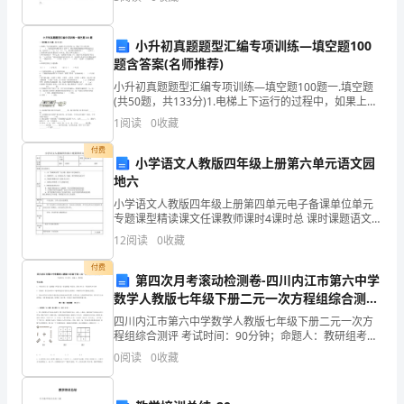
多
中的重要里程碑。 首先，我想对所有的新生表示热烈
学
小升初真题题型汇编专项训练—填空题100
子
题含答案(名师推荐)
小升初真题题型汇编专项训练—填空题100题一.填空题
前
(共50题，共133分)1.电梯上下运行的过程中，如果上行
2层记作＋2，那么下行3层记作（ ）。如果这部电梯在
模板,内容仅供参考
1
阅读
0
收藏
往
第15层停下，然后调度室根据运行情
付费
丹
小学语文人教版四年级上册第六单元语文园
地六
麦
小学语文人教版四年级上册第四单元电子备课单位单元
专题课型精读课文任课教师课时4课时总 课时课题语文园
留
地六教学目标1、以“感谢和安慰”为主题，提高口语交际
12
阅读
0
收藏
能力2、观察图片，
学，
付费
第四次月考滚动检测卷-四川内江市第六中学
不
数学人教版七年级下册二元一次方程组综合测评
少
试题（含详细解析）
四川内江市第六中学数学人教版七年级下册二元一次方
程组综合测评 考试时间：90分钟；命题人：教研组考生
学
注意：1、本卷分第I卷（选择题）和第Ⅱ卷（非选择题）
0
阅读
0
收藏
两部分，满分100分，考试时间90分钟2、答卷前
生