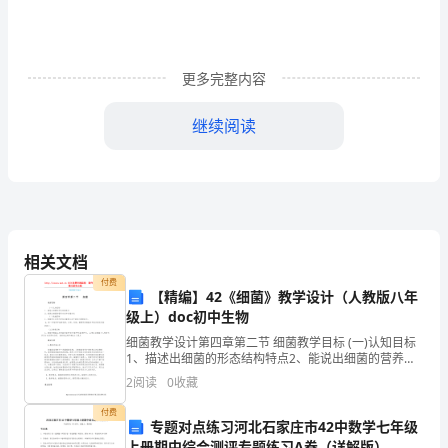
麦
十
更多完整内容
分
继续阅读
重
视
教
人一个房间)。
育
相关文档
的
付费
【精编】42《细菌》教学设计（人教版八年
开
级上）doc初中生物
展，
间。
细菌教学设计第四章第二节 细菌教学目标 (一)认知目标
1、描述出细菌的形态结构特点2、能说出细菌的营养方
教
式和生殖方式 (二)技能目标 1、提高学生应用所学知识解
2
阅读
0
收藏
释生活中实际问题的能
育
分，雅思6-6.5分。
付费
专题对点练习河北石家庄市42中数学七年级
制
上册期中综合测评专题练习A卷（详解版）