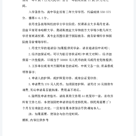
及
关公章的毕业证书和成绩单;
签
证
翻译件;
材
料
4、瑞典语水平证明;
相
5、经济担保。
关
介
费不同);
绍
导
语：
丹