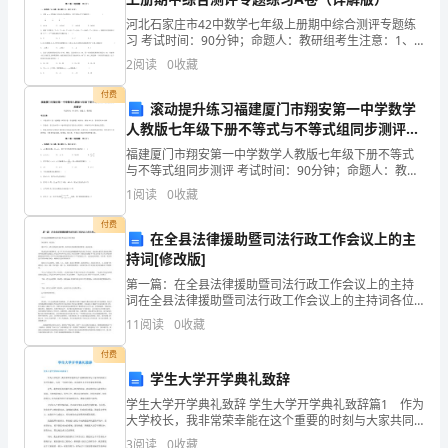
河北石家庄市42中数学七年级上册期中综合测评专题练
度
习 考试时间：90分钟；命题人：教研组考生注意：1、
本卷分第I卷（选择题）和第Ⅱ卷（非选择题）两部分，满
完
2
阅读
0
收藏
分100分，考试时间90分钟2、答卷前，考生务
善，
付费
际商务管理等学科。
滚动提升练习福建厦门市翔安第一中学数学
人教版七年级下册不等式与不等式组同步测评试
教
题（含详解）
福建厦门市翔安第一中学数学人教版七年级下册不等式
育
与不等式组同步测评 考试时间：90分钟；命题人：教研
组考生注意：1、本卷分第I卷（选择题）和第Ⅱ卷（非选
1
阅读
0
收藏
条
择题）两部分，满分100分，考试时间90分钟2、
付费
件
在全县法律援助暨司法行政工作会议上的主
持词[修改版]
优
第一篇：在全县法律援助暨司法行政工作会议上的主持
领导签字;
词在全县法律援助暨司法行政工作会议上的主持词各位
越，
领导、同志们：现在开会，请大家保持会场纪律，将手
11
阅读
0
收藏
机关闭或将其调至静音、振动状态。同志们,经局党委研
吸
究，定
付费
引
学生大学开学典礼致辞
学生大学开学典礼致辞 学生大学开学典礼致辞篇1 作为
这
大学校长，我非常荣幸能在这个重要的时刻与大家共同
庆祝大学开学典礼。这是一个新的开始，也是我们人生
3
阅读
0
收藏