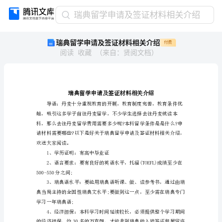
瑞
瑞典留学申请及签证材料相关介绍
典
瑞典留学申请及签证材料相关介绍
付费
留
阅读
收藏
（
来自
：
贤阅文档
）
学
申
请
及
签
证
材