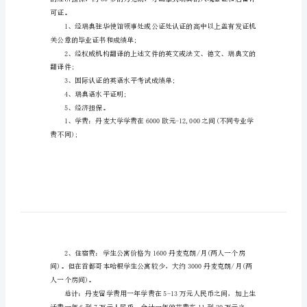
料
相
欢送大家阅读。
关
1、学历证明：有高中毕业证
介
500-550分之间;
绍
瑞
典
学习一年瑞典语;
留
学
申
可证。
请