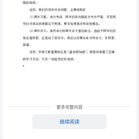
范
文
优势：
语
文
教
师
期
便于老师踩点给分。
中
考
更多完整内容
试
错的成绩。
继续阅读
总
结