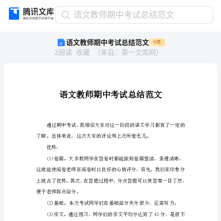
语
语文教师期中考试总结范文
文
语文教师期中考试总结范文
付费
教
2
阅读
收藏
（
来自
：
第一文库网
）
师
期
中
考
试
总
结