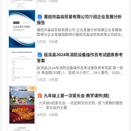
0
阅读
0
收藏
的画（10分）1、
对
莆田市淼燚贸易有限公司介绍企业发展分析
这
报告
一
莆田市淼燚贸易有限公司 企业发展分析结果企业发展指
数得分企业发展指数得分莆田市淼燚贸易有限公司综合
阶
得分说明：企业发展指数根据企业规模、企业创新、企
2
阅读
0
收藏
业风险、企业活力四个维度对企业发展情况进行评价。
段
该企
绥滨县2024年消防设备操作员考试题库参考
的
答案
绥滨县2024年消防设备操作员考试题库参考答案 第一部
语
分 单选题(50题) 1、造成16人死亡，58人重伤，5200万
元直接财产损失火灾属于（）。A.特别重大火灾B.重大火
文
1
阅读
0
收藏
灾C.较大火灾D.一般
学
付费
九年级上第一次家长会 教学课件[精]
习
- 九年级6班家长会 - - 托起明天的太阳 - 放飞青春的理想
- 一、家长会的主要
都
3
阅读
0
收藏
有