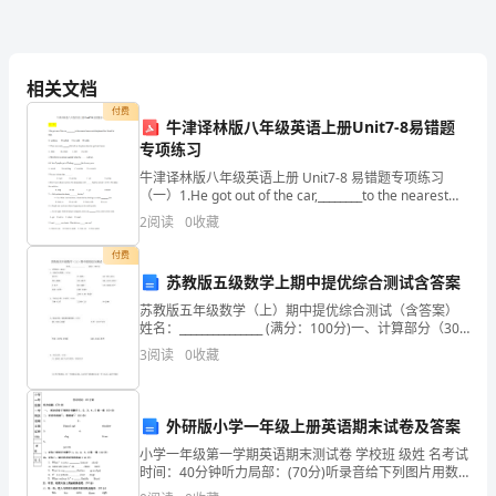
范
文
相关文档
通
付费
牛津译林版八年级英语上册Unit7-8易错题
过
专项练习
期
牛津译林版八年级英语上册 Unit7-8 易错题专项练习
（一）1.He got out of the car,________to the nearest
背诵。
中
house and telephoned h
2
阅读
0
收藏
考
付费
苏教版五级数学上期中提优综合测试含答案
试，
的学习方法，大家一定能考出
苏教版五年级数学（上）期中提优综合测试（含答案）
我
姓名：_______________ (满分：100分)一、计算部分（30
分） 1、直接写出得数。（12分）
*
3
阅读
0
收藏
相
信
外研版小学一年级上册英语期末试卷及答案
大
小学一年级第一学期英语期末测试卷 学校班 级姓 名考试
时间：40分钟听力局部：(70分)听录音给下列图片用数
家
字1、2、3、4、5排一排（10分）二、听音对的画，错