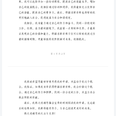
困
求
职
补
贴
申
请
书
尊
敬
的
XX
市