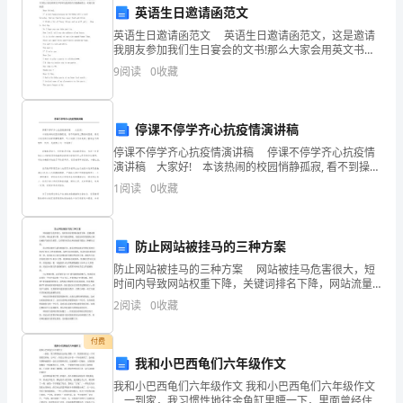
请
申请人：XXX
英语生日邀请函范文
特
英语生日邀请函范文 英语生日邀请函范文，这是邀请
我朋友参加我们生日宴会的文书!那么大家会用英文书写
困
吗?这是英语生日邀请函范文，欢迎大家阅读! Dear
9
阅读
0
收藏
friend, I’m very h
求
职
停课不停学齐心抗疫情演讲稿
停课不停学齐心抗疫情演讲稿 停课不停学齐心抗疫情
补
演讲稿 大家好! 本该热闹的校园悄静孤寂, 看不到操场
上飘扬的国旗, 感受不到老师们讲课的慷慨激昂, 听不到
贴，
1
阅读
0
收藏
孩子们在走廊上富有生气的喧哗
以
防止网站被挂马的三种方案
缓
防止网站被挂马的三种方案 网站被挂马危害很大，短
解
时间内导致网站权重下降，关键词排名下降，网站流量
下降，用户体验度降低。因此如何有效的防止网站被挂
2
阅读
0
收藏
我
马就至关重要，文章将针对防止网站被挂马提出三种解
决方
目
付费
我和小巴西龟们六年级作文
前
我和小巴西龟们六年级作文 我和小巴西龟们六年级作文
一到家，我习惯性地往金鱼缸里瞟一下，里面曾经住