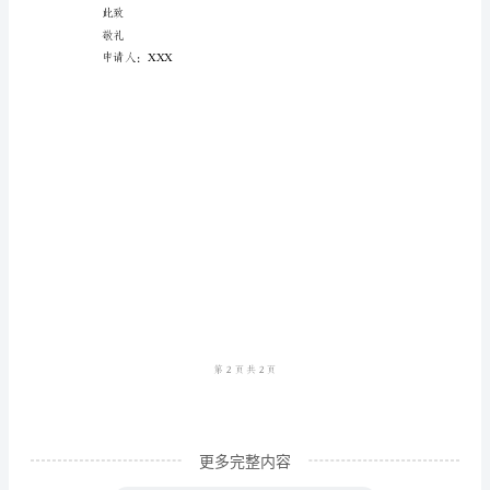
劳
动
保
障
局：
我
是
一
名
特
困
求
更多完整内容
职