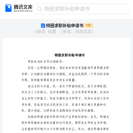
特
特困求职补贴申请书
困
特困求职补贴申请书
付费
求
5
阅读
收藏
（
来自
：
尚阅文库
）
职
补
贴
申
请
书
尊敬的XX市劳动保障局：
特