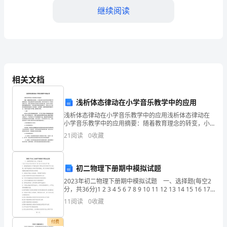
继续阅读
者，
来
信
的
相关文档
目
的
浅析体态律动在小学音乐教学中的应用
做出积极的贡献。
浅析体态律动在小学音乐教学中的应用浅析体态律动在
是
小学音乐教学中的应用摘要：随着教育理念的转变，小
学音乐教学已经不再仅仅局限于传授音乐知识，更加注
21
阅读
0
收藏
希
重培养学生的综合素质。而体态律动作为一种独特的教
学方法，
望
再次感谢您的关注与支持！
初二物理下册期中模拟试题
能
2023年初二物理下册期中模拟试题 一、选择题(每空2
此致
分，共36分)1 2 3 4 5 6 7 8 9 10 11 12 13 14 15 16 17
够
181. 图是描述地球上不同位置的人释放手中石
11
阅读
0
收藏
敬礼
申
付费