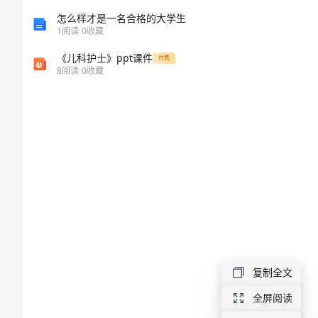
全
怎么样才是一名合格的大学生
1
阅读
0
收藏
分数
新
《儿科护士》ppt课件
付费
622及以上
8
阅读
0
收藏
621及以上
(预
620及以上
测)
618及以上
617及以上
2023
616及以上
内
615及以上
614及以上
蒙
613及以上
古
612及以上
611及以上
高
610及以上
考
复制全文
609及以上
一
全屏阅读
608及以上
607及以上