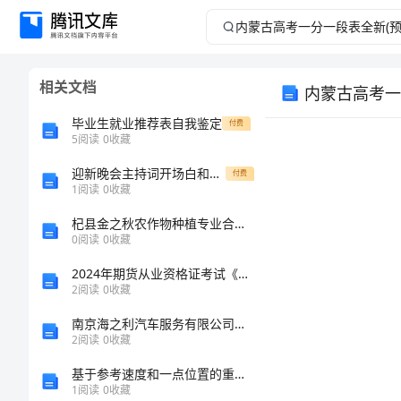
内
蒙
相关文档
内蒙古高考一
古
毕业生就业推荐表自我鉴定
付费
高
5
阅读
0
收藏
迎新晚会主持词开场白和结束语
考
付费
1
阅读
0
收藏
一
杞县金之秋农作物种植专业合作社介绍企业发展分析报告
0
阅读
0
收藏
分
2024年期货从业资格证考试《期货投资分析》能力检测试题D卷
2
阅读
0
收藏
一
南京海之利汽车服务有限公司介绍企业发展分析报告
段
2
阅读
0
收藏
基于参考速度和一点位置的重调技术
表
1
阅读
0
收藏