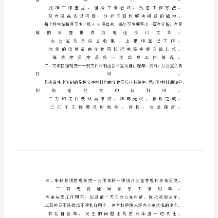
设
工
作
规
定
畜
牧
局
自
身
建