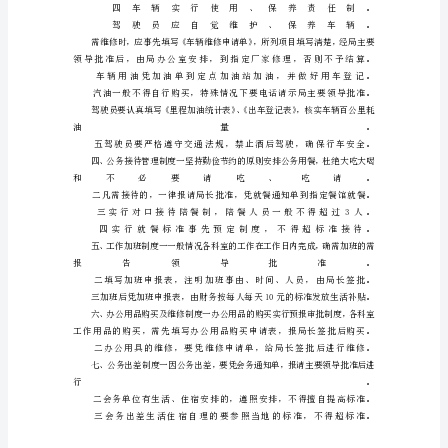
设
工
作
规
定
为
规
范
机
关
工
作
行