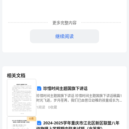
为，
提
更多完整内容
高
继续阅读
办
事
效
率，
相关文档
控
制
珍惜时间主题国旗下讲话
珍惜时间主题国旗下讲话 珍惜时间主题国旗下讲话稿篇1
办
时光飞逝，岁月荏苒，我们已由昔日幼稚的孩童成长为
今天的翩翩少年。回顾往昔，我们无怨无悔，展望明
公
1
阅读
0
收藏
天，我们信心十足。面对今年的六月，我们仍将披荆斩
经
付费
2024-2025学年重庆市江北区新区联盟八年
级物理上学期期中联考试题（含答案）