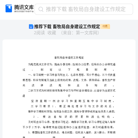
推
推荐下载 畜牧局自身建设工作规定
荐
推荐下载 畜牧局自身建设工作规定
付费
下
2
阅读
收藏
（
来自
：
第一文库网
）
载
畜
牧
局
自
身
建