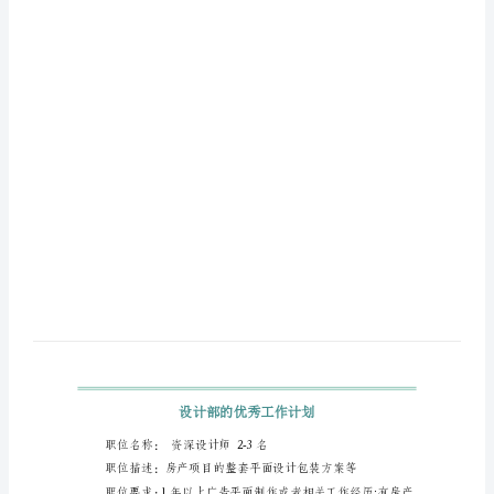
设
计
部
的
优
秀
工
作
计
划
职
位