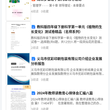
装
- 管理学 - - - - 第十章 领导理论 - 本章要点
方
4
阅读
0
收藏
案
搭配能力及审美观念高。
教科版四年级下册科学第一单元《植物的生
等
长变化》测试卷精品（名师系列）
职
教科版四年级下册科学第一单元《植物的生长变化》测
附大作(1-2套设计方案)
试卷一.选择题(共6题，共12分)1.将一段凤仙花的茎插入
位
装有红水的烧杯中，一段时间后，将茎纵切开，看到纵
2
阅读
0
收藏
切面上有红线（如图），说明（ ）。INCLU
要
义乌市优彩印刷包装有限公司介绍企业发展
求：
分析报告
1
义乌市优彩印刷包装有限公司 企业发展分析结果企业发
展指数得分企业发展指数得分义乌市优彩印刷包装有限
公司综合得分说明：企业发展指数根据企业规模、企业
年
3
阅读
0
收藏
创新、企业风险、企业活力四个维度对企业发展情况进
行评
走，按制度办事。
以
付费
2024年教师读教育心得体会汇编八篇
上
2024年教师读教育心得体会汇编八篇 教师读教育心得体
会 篇1（1404字） 在放暑假前，我在整理自己的办公
广
桌时，偶然发现桌上还有一本崭新的书，原来，这学期
3
阅读
0
收藏