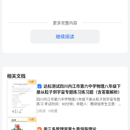
述：
房
产
更多完整内容
项
继续阅读
目
的
整
职位名称：资深设计师2-3名
套
相关文档
平
付费
达标测试四川内江市第六中学物理八年级下
面
册从粒子到宇宙专题练习练习题（含答案解析）
类广告经验者优先。
四川内江市第六中学物理八年级下册从粒子到宇宙专题
设
练习 考试时间：90分钟；命题人：教研组考生注意：
1、本卷分第I卷（选择题）和第Ⅱ卷（非选择题）两部
计
2
阅读
0
收藏
分，满分100分，考试时间90分钟2、答卷前，考生务
付费
包
周三多管理学第九章领导理论