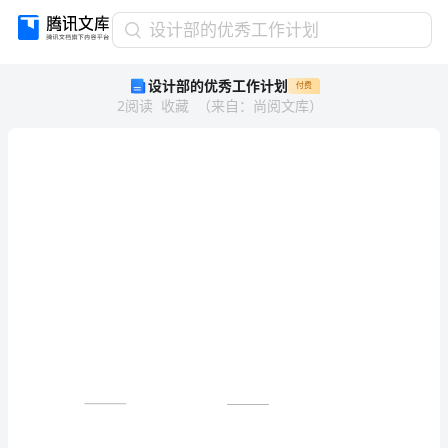
设
设计部的优秀工作计划
计
设计部的优秀工作计划
付费
部
2
阅读
收藏
（
来自
：
尚阅文库
）
的
优
秀
工
作
计
划