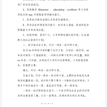
名
称：
资
深
设
计
师
2-
3
名
职
位
描