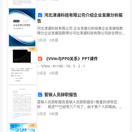
我还没有认真读过一本书。于是，借着这次放暑
告
平
河北津通科技有限公司介绍企业发展分析报
告
面
河北津通科技有限公司 企业发展分析结果企业发展指数
得分企业发展指数得分河北津通科技有限公司综合得分
制
说明：企业发展指数根据企业规模、企业创新、企业风
2
阅读
0
收藏
险、企业活力四个维度对企业发展情况进行评价。该企
作
业的
付费
或
《VVm与PP0关系》PPT课件
24
第页共页
者
- - V/Vm - K=100 - 10 - 5 - 2 - 1
5
阅读
0
收藏
相
关
营销人员辞职报告
工
营销人员辞职报告营销人员辞职报告1敬重的领导您
作
好： 我进**已经有几个月了，由于我个人的缘由。经
过深思熟虑地考虑，我确定辞去我目前在xx所担当的职
3
阅读
0
收藏
经
位。 在天工地产的6年，是我努力的6年、学习
历;
付费