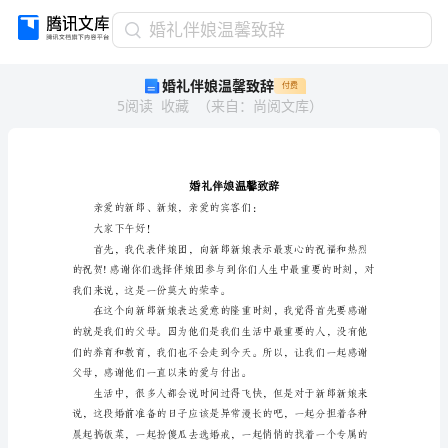
婚
婚礼伴娘温馨致辞
礼
婚礼伴娘温馨致辞
付费
伴
5
阅读
收藏
（
来自
：
尚阅文库
）
娘
温
馨
致
辞
婚
礼
大家下午好！