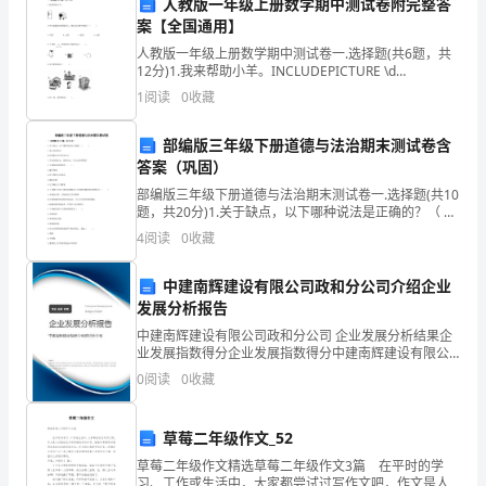
人教版一年级上册数学期中测试卷附完整答
最
案【全国通用】
人教版一年级上册数学期中测试卷一.选择题(共6题，共
衷
12分)1.我来帮助小羊。INCLUDEPICTURE \d
时光。
"C:\\Users\\05\\AppData\\Local\\Temp\\~tmp1
1
阅读
0
收藏
心
的
部编版三年级下册道德与法治期末测试卷含
答案（巩固）
们的祝福和期望。
祝
部编版三年级下册道德与法治期末测试卷一.选择题(共10
题，共20分)1.关于缺点，以下哪种说法是正确的？（ ）
福
A.圣人没有缺点B.因为缺点完全否定自己C.学会改进自
4
阅读
0
收藏
己，接纳自己，让自己变得更好2.
和
中建南辉建设有限公司政和分公司介绍企业
热
发展分析报告
烈
中建南辉建设有限公司政和分公司 企业发展分析结果企
业发展指数得分企业发展指数得分中建南辉建设有限公
的
司政和分公司综合得分说明：企业发展指数根据企业规
0
阅读
0
收藏
模、企业创新、企业风险、企业活力四个维度对企业发
祝
展情
草莓二年级作文_52
贺!
草莓二年级作文精选草莓二年级作文3篇 在平时的学
习、工作或生活中，大家都尝试过写作文吧，作文是人