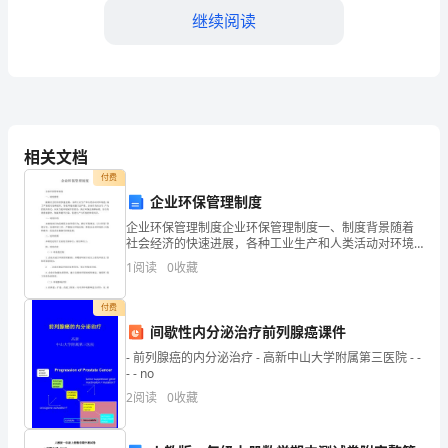
我
继续阅读
代
表
伴
相关文档
娘
付费
团，
企业环保管理制度
向
企业环保管理制度企业环保管理制度一、制度背景随着
社会经济的快速进展，各种工业生产和人类活动对环境
造 成了严重的污染和破坏，导致环境问题日益严重。企
新
1
阅读
0
收藏
业作为社会生 产力的组织形式，应承当起环境保护的责
相信会越来越美好。
任，
郎
付费
新
间歇性内分泌治疗前列腺癌课件
- 前列腺癌的内分泌治疗 - 高新中山大学附属第三医院 - -
娘
- - no
2
阅读
0
收藏
表
示