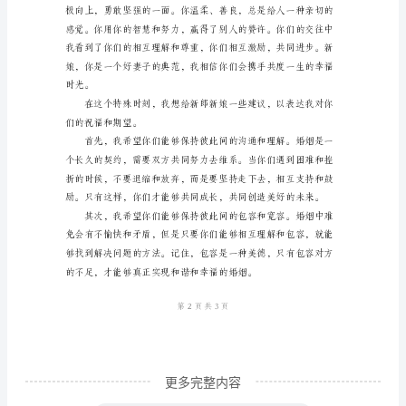
亲
爱
的
宾
客
们：
大
你们表达一下我内心
家
下
午
好！
首
更多完整内容
先，