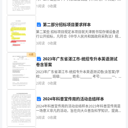
感
们把记忆中所存储的有关知识、经验和思想用书面形式
1
阅读
0
收藏
谢
表达出来的记叙方式。作文的注意事项有许多，你确定
会
你
第二部分招标项目要求样本
们
第二某些 招标项目规定本项目就天津图书馆存储设备进
行公开招标，凡符合《中华人民共和国政府采购法》规
选
定投标人，均可参加投标。投标产品应符合国家强制性
3
阅读
0
收藏
技术原则。本某些内容若与其她某些有不同之处，以本
择
某些
付费
伴
2023年广东省湛江市-统招专升本英语测试
卷含答案
娘
2023年广东省湛江市-统招专升本英语测试卷(含答案)学
校:________ 班级:________ 姓名:________ 考号:________一、
团
单选题(10题)1.Ito come to y
2
阅读
0
收藏
参
与
2024年科普宣传周的活动总结样本
2024年科普宣传周的活动总结样本2023年科普宣传周是
到
一场意义非凡的活动，旨在向大众普及科学知识，提高
科学素养。在这一周里，我们组织了各种形式的活动，
3
阅读
0
收藏
你
包括展览、讲座、实验等，深入浅出地向大众传播科学