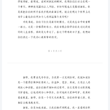
伴
娘
温
我们来说，这是一份莫大的荣幸。
馨
致
辞
亲
爱
的
新
郎、
新
娘，