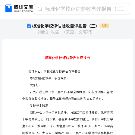
标
标准化学校评估验收自评报告（三）
准
标准化学校评估验收自评报告（三）
付费
化
2
阅读
收藏
（
来自
：
文库吧
）
学
校
评
估
验
收
自