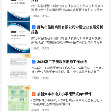
了当地的教育发展需求。
各
林州市富桥置业有限公司 企业发展分析结果企业发展指
数得分企业发展指数得分林州市富桥置业有限公司综合
位
得分说明：企业发展指数根据企业规模、企业创新、企
1
阅读
0
收藏
业风险、企业活力四个维度对企业发展情况进行评价。
领
该企
廊坊市佳财商贸有限公司介绍企业发展分析
导，
报告
廊坊市佳财商贸有限公司 企业发展分析结果企业发展指
各
数得分企业发展指数得分廊坊市佳财商贸有限公司综合
得分说明：企业发展指数根据企业规模、企业创新、企
位
1
阅读
0
收藏
业风险、企业活力四个维度对企业发展情况进行评价。
该企
专
付费
2024高二下册数学老师工作总结
家：
2024高二下册数学老师工作总结2024年的高二下学期，
对于我作为数学老师来说，是一个充满挑战和收获的一
大
年。通过精心备课、课堂互动和个别辅导，我努力提高
7
阅读
0
收藏
学生的学习兴趣和数学素养。在这180个学期日中，
家
付费
好。
最新大丰市逸夫小学钮洪斌ppt课件
首
- 教材目录(网络部分) - 教材分析 - 网络部分主要是初步
介绍网络的基本功能和因特网
先，
4
阅读
0
收藏