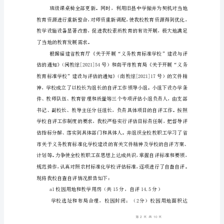
验
师风先进单位”等荣誉称号。
收
自
评
报
告
旧
县
中
心
小
学
标