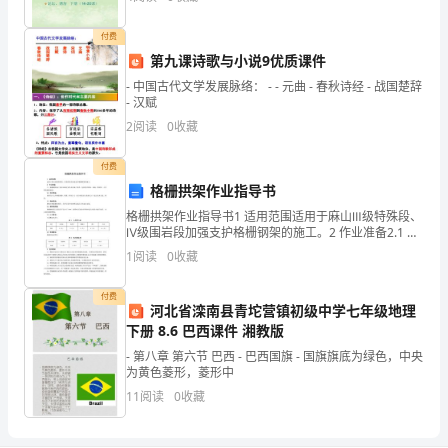
谨
付费
现将我校自查自评情况报告如下：
让
第九课诗歌与小说9优质课件
- 中国古代文学发展脉络： - - 元曲 - 春秋诗经 - 战国楚辞
我
- 汉赋
2
阅读
0
收藏
代
表
付费
格栅拱架作业指导书
旧
格栅拱架作业指导书1 适用范围适用于麻山Ⅲ级特殊段、
Ⅳ级围岩段加强支护格栅钢架的施工。2 作业准备2.1 格
县
栅钢架施工前应该满足本作业的施工条件，包括技术准
1
阅读
0
收藏
备、场地、原材料、人员和机械的要求。2.
中
付费
心
河北省滦南县青坨营镇初级中学七年级地理
下册 8.6 巴西课件 湘教版
小
- 第八章 第六节 巴西 - 巴西国旗 - 国旗旗底为绿色，中央
为黄色菱形，菱形中
学
11
阅读
0
收藏
全