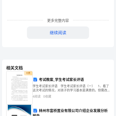
准
化
更多完整内容
学
校
继续阅读
评
估
自
评
相关文档
付费
班级设置了简易班班通；
报
考试教案_学生考试家长评语
告
学生考试家长评语 学生考试家长评语（一） 1、看了
这次考试的情况，对孩子的学习基本是满意的。但需改
尊
掉粗心大意的老毛病。有几个地方都是不应该出错的，
4
阅读
0
收藏
就是粗心。我们会配合老师把他的学习抓上去。
敬
林州市富桥置业有限公司介绍企业发展分析
的
报告