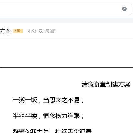
方案
本文由万文网提供
付费
清廉食堂创建方案
一粥一饭，当思来之不易；
半丝半缕，恒念物力维艰；
凝聚你我力量，杜绝舌尖浪费，
同守粮食安全，共筑美好风尚；
从我做起，从今天做起，从身边做起！