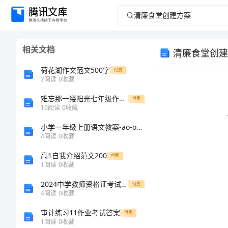
清
廉
相关文档
清廉食堂创建
食
荷花湖作文范文500字
付费
堂
2
阅读
0
收藏
难忘那一缕阳光七年级作文850字
创
付费
10
阅读
0
收藏
建
小学一年级上册语文教案-ao-ou-iu
4
阅读
0
收藏
方
高1自我介绍范文200
付费
1
阅读
0
收藏
案
2024中学教师资格证考试《教育知识与能力》强化训练试题A卷 附解析
付费
清
4
阅读
0
收藏
廉
审计练习11作业考试答案
付费
1
阅读
0
收藏