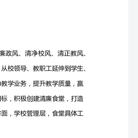
在清廉学校建设上，七里中心小学坚持以清廉政风、清净校风、清正教风、
清新学风、清廉家风这“五阵清风”为主要抓手，从校领导、教职工延伸到学生、
长，全面推进清廉学校建设，并以清廉建设助力教学业务，提升教学质量，赢
社会各界的广泛认可。本着服务学生和老师的目标，积极创建清廉食堂，打造
光厨房，从食堂的制度建设、食堂规范操作等方面，学校管理层，食堂具体工
为向“安全食堂、清廉食堂、营养食堂、美味食堂”的建设目标迈进，早在开
学初，学校就以清廉学校建设为切入点，多次讨论研究，进一步完善了《七里中心
小学清廉食堂建设方案》，坚持标本兼治、综合治理、惩防并举、注重预防的方针，
以全面排查廉洁风险为基础，以规范学校食堂小微权力运行为核心，推动学校惩治