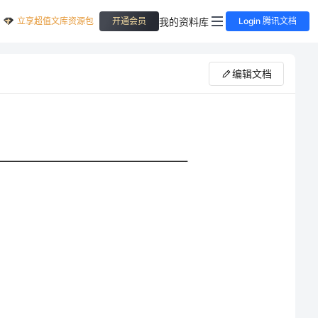
立享超值文库资源包
我的资料库
开通会员
Login 腾讯文档
编辑文档