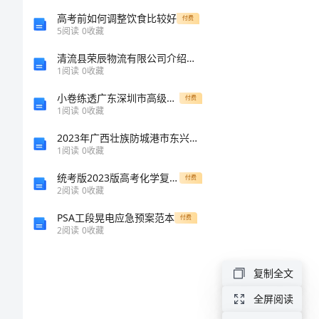
食
高考前如何调整饮食比较好
付费
堂
5
阅读
0
收藏
创
清流县荣辰物流有限公司介绍企业发展分析报告
1
阅读
0
收藏
建
小卷练透广东深圳市高级中学数学人教版七年级下册二元一次方程组章节测试试题（含答案解析）
付费
方
1
阅读
0
收藏
案
2023年广西壮族防城港市东兴市国家电网招聘之机械动力类考试题库及完整答案（全国通用）
一
1
阅读
0
收藏
粥
统考版2023版高考化学复习特训卷第一部分高频考点分层集训第七单元化学反应与能量检测7化学反应与能量
付费
2
阅读
0
收藏
一
PSA工段晃电应急预案范本
付费
饭，
2
阅读
0
收藏
当
复制全文
思
全屏阅读
来