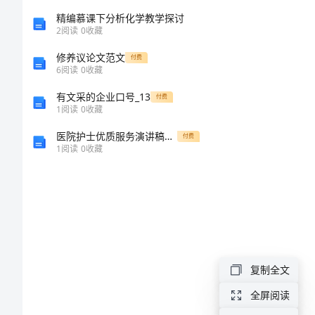
社
3.
精编慕课下分析化学教学探讨
会
2
阅读
0
收藏
4.
教
修养议论文范文
付费
6
阅读
0
收藏
案
5.
有文采的企业口号_13
付费
《水
活动准备：
1
阅读
0
收藏
果》
医院护士优质服务演讲稿精选
付费
活
1
阅读
0
收藏
活动过程：
动
()
目
1.
标：
1.
复制全文
通
过
全屏阅读