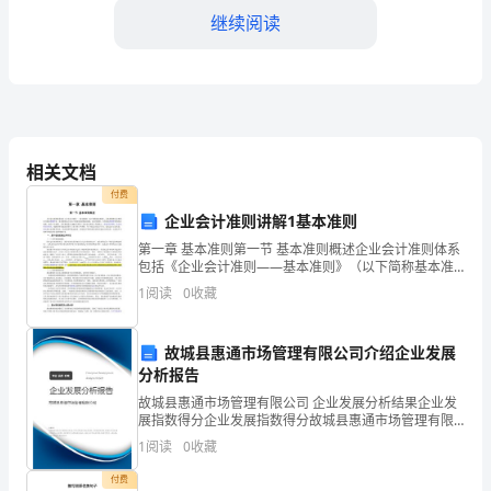
继续阅读
场
所
进
行
并定期进行检查和维护。
相关文档
的
第二章作业人员的责任与义务
付费
火
企业会计准则讲解1基本准则
第一章 基本准则第一节 基本准则概述企业会计准则体系
焰
包括《企业会计准则——基本准则》（以下简称基本准
则）、具体准则和会计准则应用指南和解释等，基本准
1
阅读
0
收藏
作
则是企业会计准则体系的概念基础，是具体准则、应用
指南
业，
故城县惠通市场管理有限公司介绍企业发展
防火服、防火帽、防护眼镜等。
包
分析报告
故城县惠通市场管理有限公司 企业发展分析结果企业发
括
展指数得分企业发展指数得分故城县惠通市场管理有限
公司综合得分说明：企业发展指数根据企业规模、企业
1
阅读
0
收藏
焊
创新、企业风险、企业活力四个维度对企业发展情况进
行评
付费