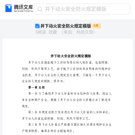
井
井下动火安全防火规定模版
下
井下动火安全防火规定模版
付费
动
3
阅读
收藏
（
来自
：
尚阅文库
）
火
安
全
防
火
规
定