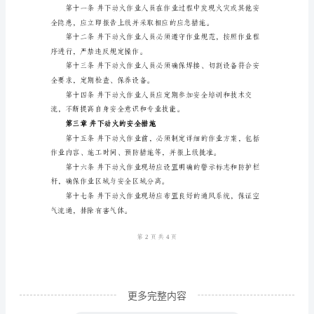
模
版
井
下
业内容和时间，保持
动
火
是
保作业安全进行。
指
在
地
下
工
更多完整内容
作