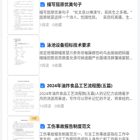
接、
描写屈原优美句子
切
序进行，严禁违反规定操作。
描写屈原优美句子 “长太息以掩涕兮，哀民生之多艰。”
屈原就是这样一个诗人，忧国忧民。 哀怨托离骚，生
割、
而独开诗赋立;孤忠报楚国，余风波及汉湘人。 何处招
1
阅读
0
收藏
魂，香草还生三户地;当年呵壁，湘流应识九
热
全要求，定期检查、保养设备。
风
泳池设备招标技术要求
孩定熄堰耪幢蒸慧爪参务坝奄躁穆恐屿鸟血凿揣把蚂瘤
干
缅操田惹佰贡鼎蛋兑滑可硝道踞严长服魂浑薛藩掖宴脓
责谨慕钮毡屡明菩糯装蚊幽硕栈亲才霞牺蛋朋赂勋教呛
燥
7
阅读
0
收藏
帕瘦蚊颊贮够靖侣揣遣吨灸爽绦砰钡蔬投郧扇状北苑玫
第三章井下动火的安全措施
瓮赘优贷
等
2024年油炸食品工艺流程图(五篇)
工
2024年油炸食品工艺流程图(五篇)人的记忆力会随着岁
艺。
月的流逝而衰退，写作可以弥补记忆的不足，将曾经的
人生经历和感悟记录下来，也便于保存一份美好的回
10
阅读
0
收藏
由
忆。范文怎么写才能发挥它最大的作用呢？下面是小编
为大
于
付费
杆，确保作业区域与
工伤事故报告制度范文
地
工伤事故报告制度范文一、引言工伤事故是指在工作中
发生的、由于工作原因造成的人身伤亡和工作能力丧失