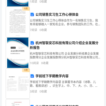
1
阅读
0
收藏
必
模、企业创新、企业风险、企业活力四个维度对企业发
展情
付费
须
公司销售实习生工作心得体会
提
公司销售实习生工作心得体会作为一名销售实习生，我
有幸能够踏入一家知名企业，参与销售团队的工作。在
升
实习的这段时间里，我收获了很多新的经验和技巧，也
7
阅读
0
收藏
对销售工作有了更深入的了解和认知。以下是我对这段
的
实习经历
杭州智联安芯科技有限公司介绍企业发展分
自
析报告
身
杭州智联安芯科技有限公司 企业发展分析结果企业发展
指数得分企业发展指数得分杭州智联安芯科技有限公司
素
综合得分说明：企业发展指数根据企业规模、企业创
10
阅读
0
收藏
新、企业风险、企业活力四个维度对企业发展情况进行
质
评价。
付费
学前班下学期教学内容
之
学前班下学期教学内容语 言掌握书本内容（诗歌、儿
一，
歌、看图讲述）。识生字上、中、下、大、小、日、
月、牛、手、白、水、少、打、耳、牙、叶、虫、吃、
3
阅读
0
收藏
具
目、左、右、电、灯、文、花、里、米、生、让、拉、
听、吹
有