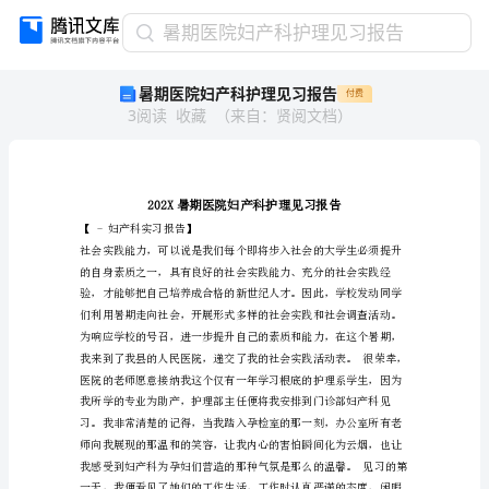
暑
暑期医院妇产科护理见习报告
期
暑期医院妇产科护理见习报告
付费
医
3
阅读
收藏
（
来自
：
贤阅文档
）
院
妇
产
科
护
理
【-妇产科实习报告】
见