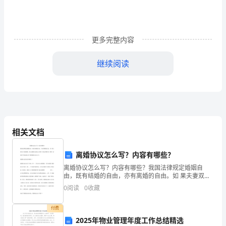
报
告】
社
更多完整内容
会
继续阅读
实
践
能
力，
相关文档
可
离婚协议怎么写？内容有哪些？
以
离婚协议怎么写？内容有哪些？我国法律规定婚姻自
说
由，既有结婚的自由，亦有离婚的自由。如 果夫妻双方
自愿离婚，那么离婚协议要怎么些呢？要包含哪些内 容
0
阅读
0
收藏
是
呢？请阅读下面这篇文章了解离婚协议怎么写。离婚协
议的内
我
付费
2025年物业管理年度工作总结精选