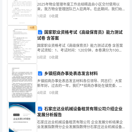
们
2025年物业管理年度工作总结精选自小区交付使用以
来，我方物业管理团队已入驻两年。在此期间，我们始
每
终恪尽职守，全心全意为业主服务，秉持“业主之事，即
1
阅读
0
收藏
为我家之事”的服务理念。每年，我们的团队在为业主提
个
供
付费
即
国家职业资格考试《高级保育员》能力测试
试卷 含答案
将
国家职业资格考试《高级保育员》能力测试试卷 含答案
考试须知：1、考试时间：120分钟，本卷满分为100
步
分。 2、请首先按要求在试卷的指定位置填写您的姓名、
0
阅读
0
收藏
准考证号等信息。 3、请仔细阅读各种题目的回答
入
社
乡镇招商办事处表态发言材料
乡镇招商办事处表态发言材料各位领导、同志们：大家
会
新年好。过去的一年，我们**招商办事处在镇党委、政
府的领导下，坚持创新招商理念，扎实工作，努力拼
4
阅读
0
收藏
的
搏，招商工作取得了一定成效。在新的一年内，我们将
围绕“工
大
石家庄达业机械设备租赁有限公司介绍企业
学
发展分析报告
石家庄达业机械设备租赁有限公司 企业发展分析结果企
生
业发展指数得分企业发展指数得分石家庄达业机械设备
租赁有限公司综合得分说明：企业发展指数根据企业规