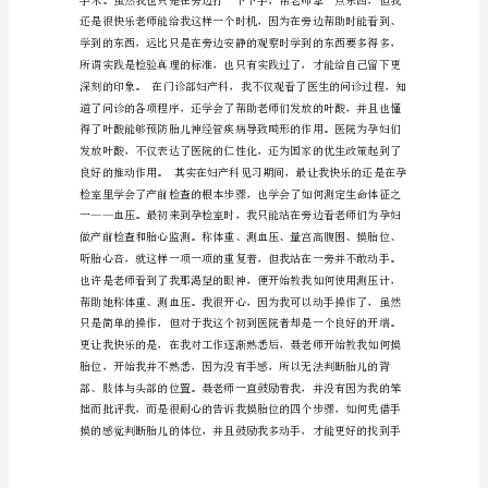
理
见
习
报
告
【
-
妇
产
科
实
习