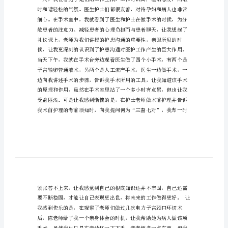
习
报
告
202X
暑
期
医
院
妇
产
科
护