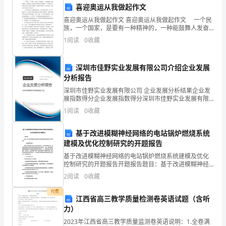
喜迎奥运从我做起作文
潜
喜迎奥运从我做起作文 喜迎奥运从我做起作文 一个民
族，一个国家，是要有一种精神的，一种能鼓舞人发奋
在
的精神。当我知道xx的奥运会在我们伟大的祖国——中
1
阅读
0
收藏
国举办时，我的心情是多么的欣喜假设狂。我想这不是
客
户
深圳市佳野实业发展有限公司介绍企业发展
分析报告
――
深圳市佳野实业发展有限公司 企业发展分析结果企业发
展指数得分企业发展指数得分深圳市佳野实业发展有限
经
公司综合得分说明：企业发展指数根据企业规模、企业
1
阅读
0
收藏
创新、企业风险、企业活力四个维度对企业发展情况进
常
行评
基于改进模糊神经网络的电站锅炉燃烧系统
联
建模及优化控制研究的开题报告
系，
基于改进模糊神经网络的电站锅炉燃烧系统建模及优化
控制研究的开题报告开题报告题目：基于改进模糊神经
节
网络的电站锅炉燃烧系统建模及优化控制研究一、选题
2
阅读
0
收藏
背景和意义随着全球能源危机和环境污染问题的突出，
假
如何提高
付费
江西省高三教学质量检测卷英语试题（含听
日
力）
相信客人。
2023年江西省高三教学质量监测卷英语说明：1.全卷满