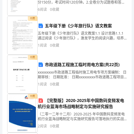
送
分150分，考试时间120分钟。2.全卷分为试题卷和答题
卡，答案要求写在答题卡上，不得在试题卷上作答，否
一
6
阅读
0
收藏
则不给分。第一部分听力（共两节，满分30分
些
付费
五年级下册《少年旅行队》语文教案
祝
五年级下册《少年旅行队》语文教案1.1 设计思路1.1.1
通过阅读《少年旅行队》，激发学生的阅读兴趣，培养
福
学生的文学素养。1.1.2 引导学生理解课文内容，体会作
1
阅读
0
收藏
者对少年儿童的关爱和期望。1.1.3
留
付费
下
市政道路工程施工临时用电方案(共22页)
好
xxxxxxxxx市政道路工程临时施工用电专项方案编制： 日
期审核： 日期批准： 日期xxxxxxxxx市政道路工程项目
部目 录工程概括-
印
1
阅读
0
收藏
象
付费
【完整版】2020-2025年中国数码变频发电
方
机行业蓝海市场战略制定与实施研究报告
便
（二零一二年十二月）2020-2025 年中国数码变频发电
机行业蓝海战略制定与实施研究报告可落地执行的实战
解决方案让每个人都能成为战略专家管理专家行业专
以
2
阅读
0
收藏
家……2020-2025 年中国数码变频发电机行