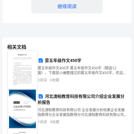
司
继续阅读
本，
突
5、走精干、高效路线
出
相关文档
骨
干，
雾五年级作文450字
是挑战它。
整
雾五年级作文450字 雾五年级作文450字（精选12
篇），下面是小编整理过的雾五年级作文450字，欢迎大
家阅读借鉴，并有积极分享。篇1：雾五年级作文450字
体
3
阅读
0
收藏
雾五年级作文450字
提
河北澳柏教育科技有限公司介绍企业发展分
高。
析报告
2、
河北澳柏教育科技有限公司 企业发展分析结果企业发展
指数得分企业发展指数得分河北澳柏教育科技有限公司
综合得分说明：企业发展指数根据企业规模、企业创
老
1
阅读
0
收藏
新、企业风险、企业活力四个维度对企业发展情况进行
评价。
和