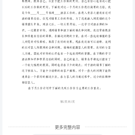
二、
筑领域的前沿阵地。
工
3、客户资源，全面跟踪和开发。
作
目
标
公司产品、建立良好的品牌形象。
1、
4、商业运作
抓
好
培
训
――
着
更多完整内容
眼