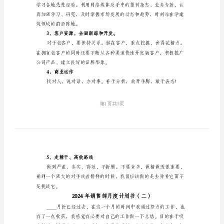
（三
以后开展工作。
篇）
2024
象。
年
销
三、实施策略
售
部
的，后做自己想做的
月
2、加强学习，提高自身素养。
度
计
划
书