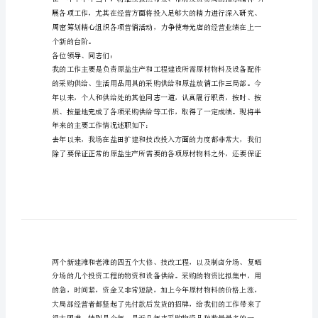
采
购
经
理
个
人
述
职
报
与管理两手抓的工作思路。
告
述
职