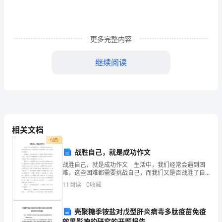
工
作
特
更多完整内容
点，
继续阅读
抓
精
华，
找
相关文档
典
付费
战胜自己，就是成功作文
型，
战胜自己，就是成功作文 生活中，我们经常会遇到困
难，这些困难都需要挑战自己，而我们又是否战胜了自
以
己呢？曾经在生活中遇到一挫折，并且战胜了我自
11
阅读
0
收藏
己。 有些事情从旁观者的角度看似乎很容易，但你真
这
正实践
段
壳聚糖季铵盐对戊型肝炎病毒多肽疫苗免疫
效果影响的研究的开题报告