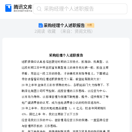
采
采购经理个人述职报告
购
采购经理个人述职报告
付费
经
2
阅读
收藏
（
来自
：
贤阅文档
）
理
个
人
述
职
报
告