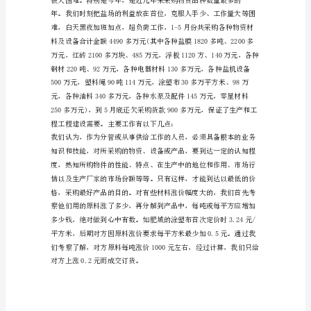
报
告
个新的台阶。
应
各位领导、同志们：
认
真
总
结
出
年来的主要工作情况述职如下：
限
定
时
期
的