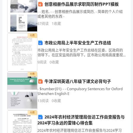
这样的能力。
创意相册作品展示求职简历制作PPT模板
他
- - 姓名. - - 创意相册作品展示或简历. - 简单的个人介绍
或者其他的东西 -
们
67
阅读
1
收藏
获
付费
取、
市政公用局上半年安全生产工作总结
评
市政公用局上半年安全生产工作总结在区委、区政府的
领导下，在区安监局的指导下，区市政公用局高度重视
估
安全工作，坚持“安全第一，预防为主”的方针，切实加强
9
阅读
0
收藏
市政、供水、路灯及燃气方面的安全生产管理工作，取
和
得了
付费
有
牛津深圳英语八年级下课文必背句子
- $number{01} - - Compulsory Sentences for Oxford
效
加全面发展的人。
Shenzhen English E
利
13
阅读
0
收藏
用
付费
2024年农村经济管理局信访工作自查报告与
信
2024学习永远的雷锋心得合集
2024年农村经济管理局信访工作自查报告与2024学习