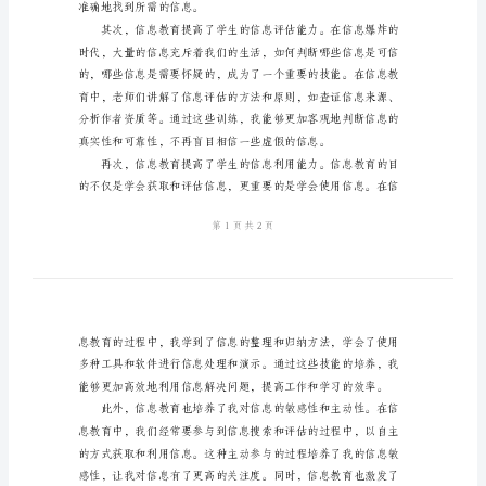
教
育
心
得
体会和心得。
体
会
信
息
教
育
是
指
准确地找到所需的信息。
在