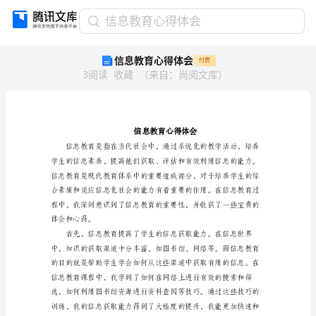
信
信息教育心得体会
息
信息教育心得体会
付费
教
3
阅读
收藏
（
来自
：
尚阅文库
）
育
心
得
体
会
信
息