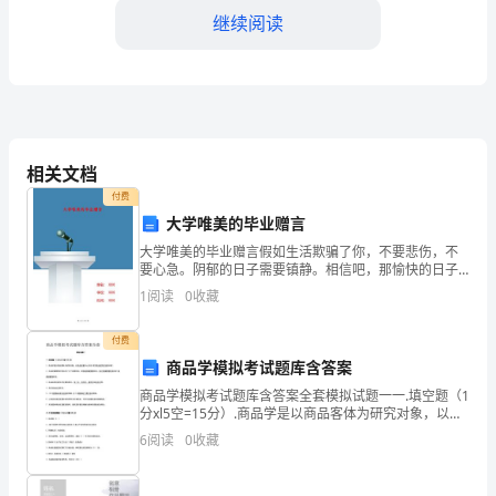
活
继续阅读
动，
培
养
相关文档
学
付费
生
大学唯美的毕业赠言
的
大学唯美的毕业赠言假如生活欺骗了你，不要悲伤，不
要心急。阴郁的日子需要镇静。相信吧，那愉快的日子
即将来临。心永远憧憬着未来，尽管你现在常常是阴沉
信
1
阅读
0
收藏
的。一切都是瞬息，一切都会过去，而过去了的，将会
变成亲切
息
付费
素
商品学模拟考试题库含答案
商品学模拟考试题库含答案全套模拟试题一一.填空题（1
养，
分xl5空=15分）.商品学是以商品客体为研究对象，以商
品质量中心内容,研究商品使用价值的科学。.商品质量管
6
阅读
0
收藏
提
理大体经历了三个发展阶段，即检验质量管理
高