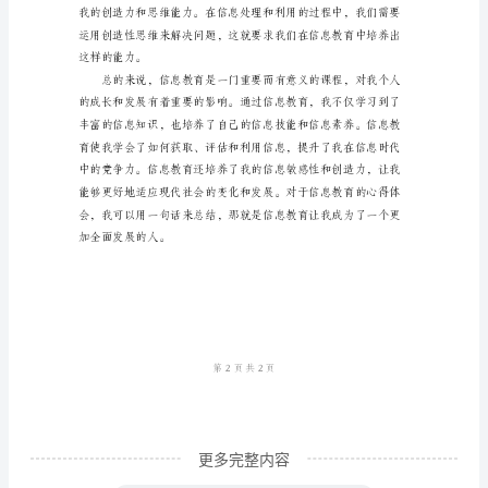
当
代
社
会
中，
通
过
系
统
化
的
教
更多完整内容
学