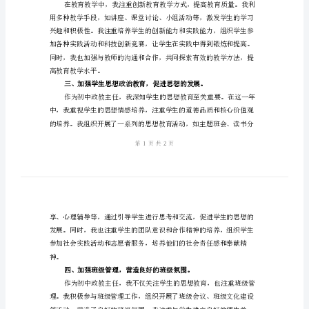
人
工
总结做如下阐述。
作
总
结
2024
年
底
观、人生观和价值观。
初
中
政