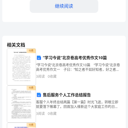
为
继续阅读
初
中
政
相关文档
教
付费
主
“学习今说”北京卷高考优秀作文10篇
神。
任，
“学习今说”北京卷高考优秀作文10篇 “学习今说”北京卷
高考优秀作文一 子曰：“知之者不如好知者，好之者不
如乐之者。”翻开一本书，朴实的纸页，简单的矩形纸
回
3
阅读
0
收藏
张，白底黑字，溢出油墨的香。回首学习的日
顾
付费
过
售后服务个人工作总结报告
客服个人年终总结两篇【第一篇】时光飞逝，转眼立即
去
就要落下帷幕了。回首加入维新这个大家庭工作旳日
了，心中感慨万千。跟单员是企业对外沟通旳窗口，其
3
阅读
0
收藏
的
工作也是很重要旳，需要做到很细心和很好旳耐心。我
为能成为企
一
付费