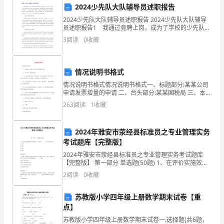
2024少先队大队辅导员述职报告
年，
2024少先队大队辅导员述职报告 2024少先队大队辅导
员述职报告1 我通过竞聘上岗，成为了学校的少先队总
我
辅导员，我们顺河中心小学历来是一所少先队工作相当
3
阅读
0
收藏
活跃的学校，少先队工作的基础相当雄厚，如何在
深
感
情况说明书格式
责
情况说明书格式情况说明书格式一、标题部分:某某公司
申请发票增量的申请 二、台头部分:某某国税局 三、本企
任
业基本情况：成立日期、认定一般纳税人日期、法人、
263
阅读
1
收藏
财务负责人姓名，经营地址、注册资金、主要经营项目
重
2024年雅安市荥经县标准员之专业管理实务
大、
考试题库【完整版】
使
2024年雅安市荥经县标准员之专业管理实务考试题库
【完整版】 第一部分 单选题(50题) 1、在评价实施效果
命
的各项指标时，可采用（ ）的方式进行评价。A.定性B.
2
阅读
0
收藏
定量C.对比D.比较【答案
光
苏教版小学四年级上册数学期末试卷【重
荣。
更大的贡献。
点】
苏教版小学四年级上册数学期末试卷一.选择题(共6题，