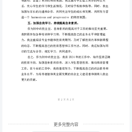
教
主
任
个
高教育教学水平。
人
工
作
总
结
2024
年
底，
更多完整内容
作