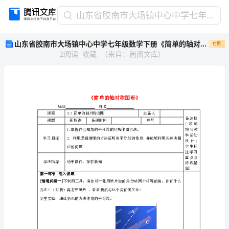
山
山东省胶南市大场镇中心中学七年级数学下册《简单的轴对称图形》学案（无答案） 新人教版
东
山东省胶南市大场镇中心中学七年级数学下册《简单的轴对称图形》学案（无答案） 新人教版
付费
省
2
阅读
收藏
（
来自
：
尚阅文库
）
胶
南
市
大
场
镇
班级姓名
课题
5.3简单的轴对称图形
中
课型
新授课
备课时间