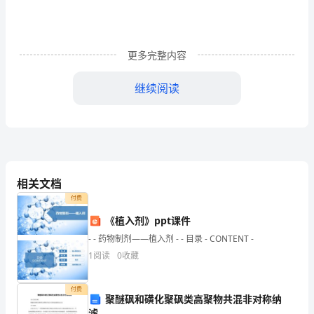
案
（无
更多完整内容
答
继续阅读
案）
新
人
相关文档
教
付费
《植入剂》ppt课件
版
- - 药物制剂——植入剂 - - 目录 - CONTENT -
1
阅读
0
收藏
《简
单
付费
聚醚砜和磺化聚砜类高聚物共混非对称纳
的
滤