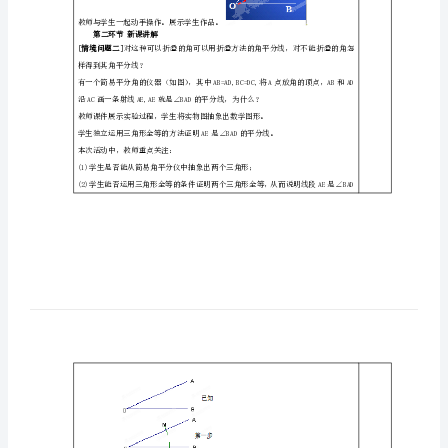
心
学习目标
中
应的问题．
学
学法指导
动手操作、探求新知
七
第一环节引入课题：
[情境问题一]
年
级
学生实验：通过折纸的方法作角的平分线。
数
学
下
教师与学生一起动手操作。展示学生作品。
第二环节新课讲解