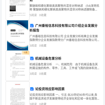
聚醚砜和磺化聚砜类高聚物共混非对称纳滤 (54)发明名
轴
的平分线。
称 聚醚砜和磺化聚砜类高聚物共混非对称纳滤膜制备方
法 (57)摘要 本发明公开了一种聚醚砜和磺化聚砜类高聚
对
2、问题：
5
阅读
0
收藏
物共混非对称纳滤膜制备方法。所述纳滤膜通
称
广州番裕信息科技有限公司介绍企业发展分
画?
析报告
图
(3)简易平分角的仪器BC=DC,从几何角度如何画
广州番裕信息科技有限公司 企业发展分析结果企业发展
(4)OC与简易平分角的仪器中
形》
指数得分企业发展指数得分广州番裕信息科技有限公司
(5)你能说明OC是∠AOB的平分线吗?
综合得分说明：企业发展指数根据企业规模、企业创
3
阅读
0
收藏
班
新、企业风险、企业活力四个维度对企业发展情况进行
(6)归纳角平分线的作法
评价。
付费
级
教师提问,学生与老师一起完成探究过程.
机械设备危害分析
姓
机械设备危害分析 一、机械危险 由于机械设备及其
附属设施的构件、零件、工具、工件或飞溅的固体和流
第三环节：猜想再实践，发展几何直觉。
名
体物质等的机械能(动能和势能)作用，可能产生伤害的各
3
阅读
0
收藏
种物理因素以及与机械设备有关的滑绊、
[情境问题三]
课
题
论投资效应影响因素
论投资效应影响因素 一、引言 自20世纪90年代以来,各
5.3
国不断追求经济发展使得经济全球化和区域一体化蓬勃
发展,但同时全球多边贸易谈判由于参与国繁多,各国经济
3
阅读
0
收藏