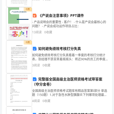
简
利益难以得到全方面的协调,因此
单
付费
《产说会注意事项》PPT课件
的
- 产品说明会的重要性 - 客户！ - 什么是产说会最核心的
轴
问题？ - 产说会成功运作项目占比：
形成的三条折痕．
13
阅读
0
收藏
对
问题1：第一次的折痕和角有什
付费
称
如何避免绩效考核打分失真
图
如何避免绩效考核打分失真看着一季度的考核打分统计
表，张经理不禁苦笑着摇摇头：将近90%的员工的季度
形
考核得分都是满分，只有几个被老总点名批评的员工被
3
阅读
0
收藏
扣了几分，即便如此，得分也是90分以上（满分100
主
分）
完整版全国高级主治医师资格考试带答案
备
（夺分金卷）
人
全国高级主治医师资格考试题库有精品答案第I部分 单选
题（150题）1.对于急性水肿型胰腺炎下列哪项处理最重
备
要A: 抑酸药B: 抗生素C: 禁食D: 胃肠减压答案：C2.浅Ⅱ度
4
阅读
0
收藏
烧伤A: 红肿灼痛无水泡B
注