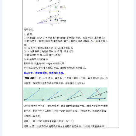
册
[情境问题二]
《简
样得到其角平分线？
单
的
轴
本次活动中，教师重点关注：
对
称
图
形》
学