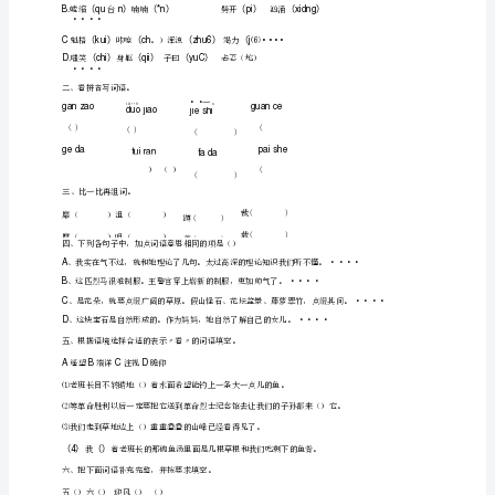
元）
（有
答
案）
部
编
版
六
年
级
语