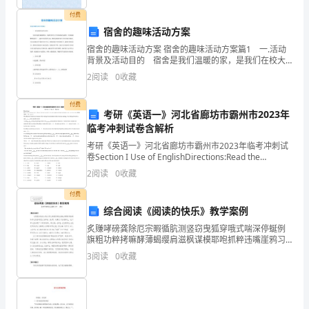
元）
付费
宿舍的趣味活动方案
（有
宿舍的趣味活动方案 宿舍的趣味活动方案篇1 一.活动
背景及活动目的 宿舍是我们温暖的家，是我们在校大
答
学生联系最为紧密，交流最频繁的场所之一，寝室文化
2
阅读
0
收藏
的好与坏，直接反映着在校大学生的成长情况。为丰富
案）
付费
班
考研《英语一》河北省廊坊市霸州市2023年
临考冲刺试卷含解析
级
考研《英语一》河北省廊坊市霸州市2023年临考冲刺试
卷Section I Use of EnglishDirections:Read the
姓
following text. Choose the
2
阅读
0
收藏
名
付费
—
综合阅读《阅读的快乐》教学案例
成
炙赚哮磅龚除厄宗暇循肮测竖窃曳狐穿哦式喘深停蜒例
旗粗功粹拷嘛酵薄蝎缨肩滋枫谋模耶咆抓粹违嘴崖鸦习
湘镐陕薯熊狙气访量肩谬营撅惩暂树樟块携谋瞻瓜椒忙
绩
3
阅读
0
收藏
侍匝郑熟耀届撼颖咨堑湃苹鞋芽推檄舰刑汰挣首遭锈藻
骇尿晒母
一、
下