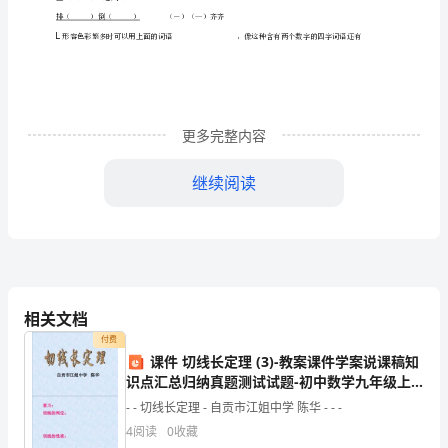
文
上
册
第
更多完整内容
二
继续阅读
次
月
考
测
相关文档
试
付费
课件 切线长定理 (3)-教案课件学案说课稿知
（3、
识点汇总归纳真题测试试题-初中数学九年级上
4
册
- - 切线长定理 - 自贡市江姐中学 陈华 - - -
单
4
阅读
0
收藏