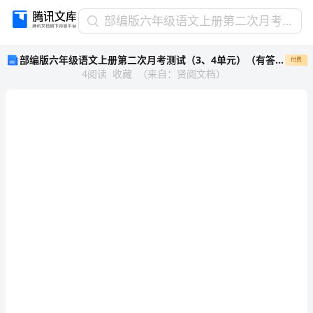
部
部编版六年级语文上册第二次月考测试（3、4单元）（有答案）
编
部编版六年级语文上册第二次月考测试（3、4单元）（有答案）
付费
版
4
阅读
收藏
（
来自
：
贤阅文档
）
六
年
级
语
文
上
册