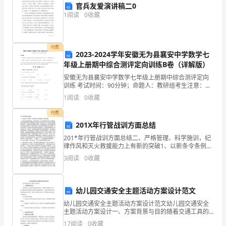
官兵友爱演讲稿二0
列
1
阅读
0
收藏
加
点
付费
2023-2024学年安徽无为县襄安中学数学七
年级上册期中综合测评定向训练B卷（详解版）
字
安徽无为县襄安中学数学七年级上册期中综合测评定向
的
训练 考试时间：90分钟；命题人：教研组考生注意：
1、本卷分第I卷（选择题）和第Ⅱ卷（非选择题）两部
1
阅读
0
收藏
读
分，满分100分，考试时间90分钟2、答卷前，考生务
付费
音
201X年行管战训方面总结
有
201*年行管战训方面总结二、严格管理、科学施训，纪
律作风和灭火救援能力上有新的突破1、以新条令条例宣
误
贯为契机，狠抓部队管理。条令条例是部队依法从严治
3
阅读
0
收藏
警和提高部队正规化管理水平的重要依据，在部队行政
管
的
一
幼儿园交通安全主题活动方案设计范文
幼儿园交通安全主题活动方案设计范文幼儿园交通安全
项
主题活动方案设计一、方案背景与目的随着交通工具的
普及和城市化的发展，交通安全问题日益凸显。为了提
17
阅读
0
收藏