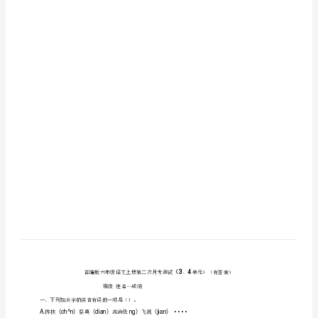
第
二
次
月
考
测
试
（3、
4
单