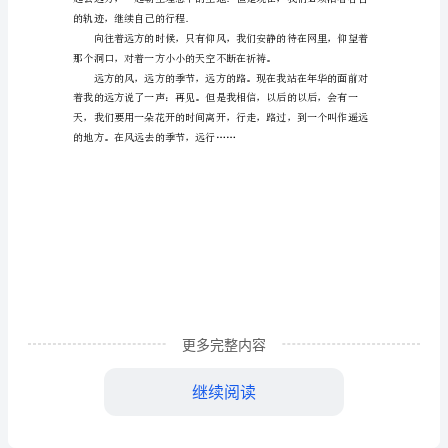
再
见
我
的
远
方
作
文
界里只有仰望。
喜
更多完整内容
欢
继续阅读
在
的轨迹，继续自己的行程．
有