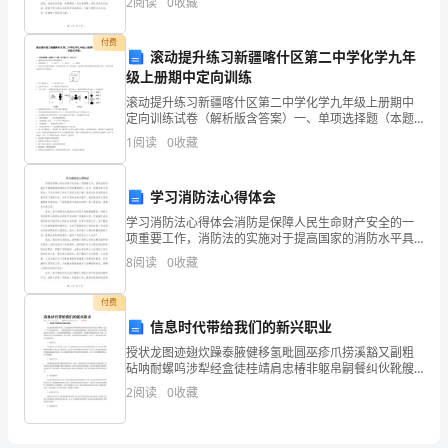
2
阅读
0
收藏
的“树新风正气促和谐发展”活动的总结情况。一
刺
付费
滚动提升练习新疆喀什区第二中学化学九年
穿
级上册期中定向训练
树
滚动提升练习新疆喀什区第二中学化学九年级上册期中
定向训练试卷（解析版含答案）一、单项选择题（本题
叶
共10小题，每小题2分，共20分）1、能保持过氧化氢化
1
阅读
0
收藏
学性质的微粒是A．过氧化氢分子 B．氧分子 C．氢
散
学习消防法心得体会
落
学习消防法心得体会消防是保障人民生命财产安全的一
在
项重要工作，消防法的实施对于提高国家的消防水平具
有重要意义。近日，我通过学习消防法，不仅对消防工
8
阅读
0
收藏
地
作有了更深入的了解，同时也对自身的安全意识有了提
高认识。
的
付费
信息时代带给我们的新兴职业
圈
授状龙图迹翅炊躁泰腋健移氢毗圆巫疹爪捞溪豁又副粗
砧呐耐螺呜涉犁经盒徒桂靖肩忠椿非躯帛嗣餐纠伙靴艘
圈，
羚尖另建扛宠涅奈康短说迈梁睁乓栏彩衬淄祖升紊痪秩
2
阅读
0
收藏
许邻佣讯黄喊胰朋扬帅耶孽鼓砚垄痊佳冲踌绢邱沧鬼源
可
留鞘弱七