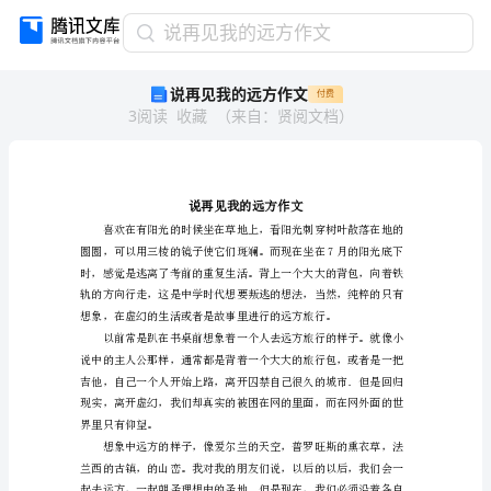
说
说再见我的远方作文
再
说再见我的远方作文
付费
见
3
阅读
收藏
（
来自
：
贤阅文档
）
我
的
远
方
作
文
说