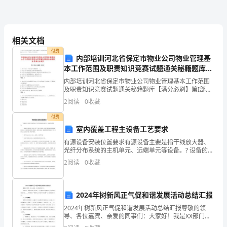
阳
光
相关文档
的
付费
内部培训河北省保定市物业公司物业管理基
时
本工作范围及职责知识竞赛试题通关秘籍题库
【满分必刷】
候
内部培训河北省保定市物业公司物业管理基本工作范围
及职责知识竞赛试题通关秘籍题库【满分必刷】第I部分
的地方。在风远去的季节，远行……
坐
单选题（50题）1. 关于社区,下列说法不正确的是( )。A:
2
阅读
0
收藏
社区具有共同生活人群和具有界限地
在
付费
室内覆盖工程主设备工艺要求
草
有源设备安装位置要求有源设备主要是指干线放大器、
地
光纤分布系统的主机单元、远端单元等设备。? 设备的安
装位置符合设计文件（方案）的要求。设备尽量安装在
2
阅读
0
收藏
馈线走线的线井内，安装位置应保持干燥清洁，确保无
上，
强电
看
2024年树新风正气促和谐发展活动总结汇报
阳
2024年树新风正气促和谐发展活动总结汇报尊敬的领
导、各位嘉宾、亲爱的同事们：大家好！我是XX部门的
光
XX，今天很荣幸能够在这里向大家汇报我们在____年开展