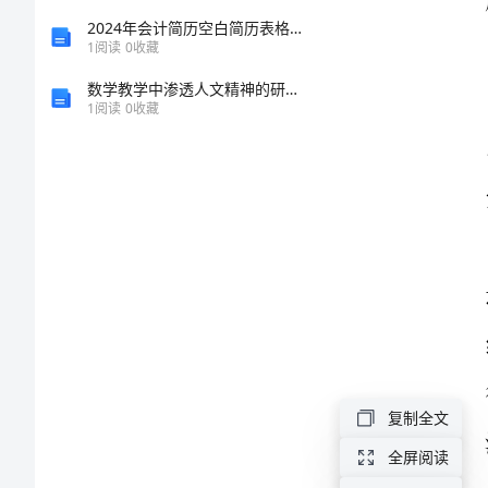
感
2024年会计简历空白简历表格（集锦篇）
1
阅读
0
收藏
电
数学教学中渗透人文精神的研究与探索
1
阅读
0
收藏
影
《唐
人
街
探
案
3》
观
复制全文
后
感
全屏阅读