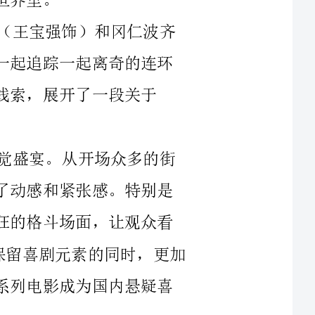
了一段关于
整部电影呈现给观众的是一场大型的视觉盛宴。从开场众多的街
道追逐，到后期的高楼大厦爆破，影片充满了动感和紧张感。特别是
结尾那一场奇幻的“人与猫”对决，以及疯狂的格斗场面，让观众看
得热血沸腾。同时，《唐人街探案3》也在保留喜剧元素的同时，更加
注重情节的严密和推理的逻辑性，这也是本系列电影成为国内悬疑喜
不得不提的是演员的表演。王宝强饰演的唐仁再次出色地诠释了
一个幽默搞笑的角色，而刘昊然也在片中展现了自己的喜剧天赋，两
位演员之间的默契和配合相当出色。此外，影片还有众多演员的特别
出演，例如肖央、钟楚曦等，他们的表演和喜剧功底也给整部影片增