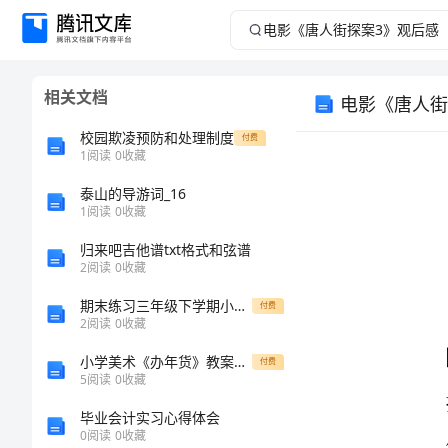
电
影
相关文档
电影《唐人街
《唐
校园欺凌预防和处理制度
付费
人
1
阅读
0
收藏
泰山的导游词_16
街
1
阅读
0
收藏
探
归来吧吉他谱txt格式和弦谱
2
阅读
0
收藏
案
期末练习三年级下学期小学数学精选突破期末模拟试卷b卷练习题
付费
2
阅读
0
收藏
3》
小学美术《办年货》教案让孩子爱上手工
付费
观
5
阅读
0
收藏
毕业会计实习心得体会
后
0
阅读
0
收藏