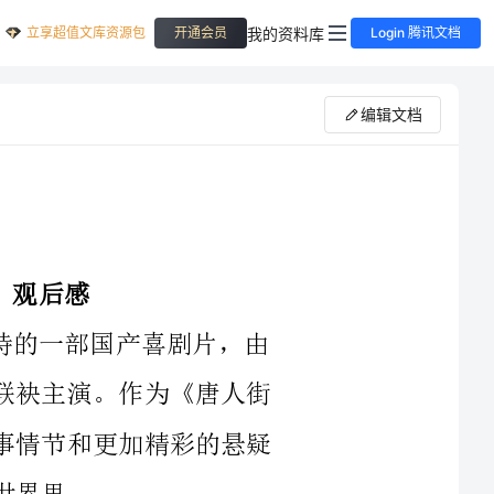
立享超值文库资源包
我的资料库
开通会员
Login 腾讯文档
编辑文档
电影《唐人街探案3》是近年来备受期待的一部国产喜剧片，由
陈思诚导演，王宝强、刘昊然等实力派演员联袂主演。作为《唐人街
探案》系列的第三部，本片带来了全新的故事情节和更加精彩的悬疑
故事背景依然是在国外，喜剧团队唐仁（王宝强饰）和冈仁波齐
（刘昊然饰）这次来到了纽约，与当地警察一起追踪一起离奇的连环