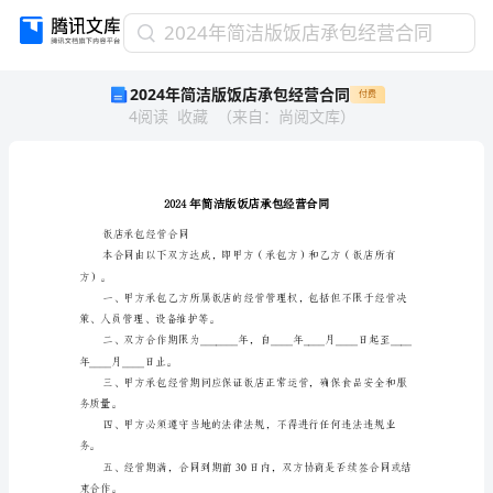
2024
2024年简洁版饭店承包经营合同
年
2024年简洁版饭店承包经营合同
付费
简
4
阅读
收藏
（
来自
：
尚阅文库
）
洁
版
饭
店
承
包
饭店承包经营合同
经