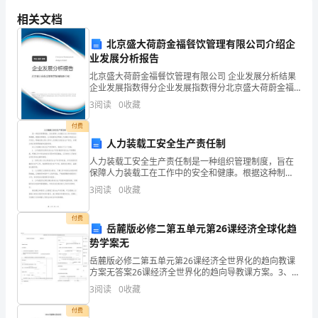
签字盖章：
经
相关文档
甲方：________________
营
北京盛大荷蔚金福餐饮管理有限公司介绍企
业发展分析报告
乙方：________________
合
北京盛大荷蔚金福餐饮管理有限公司 企业发展分析结果
签订日期：____年____月____日
企业发展指数得分企业发展指数得分北京盛大荷蔚金福
同
餐饮管理有限公司综合得分说明：企业发展指数根据企
3
阅读
0
收藏
业规模、企业创新、企业风险、企业活力四个维度对企
饭
业发
付费
店
人力装载工安全生产责任制
人力装载工安全生产责任制是一种组织管理制度，旨在
承
保障人力装载工在工作中的安全和健康。根据这种制
度，公司或组织应明确人力装载工的安全生产责任，明
包
3
阅读
0
收藏
确各级主管人员和人力装载工的安全生产责任，并建立
相应的管理
经
付费
岳麓版必修二第五单元第26课经济全球化趋
营
势学案无
岳麓版必修二第五单元第26课经济全世界化的趋向教课
合
方案无答案26课经济全世界化的趋向导教课方案。3、认
真阅读三影响第二子目1至【课程学习目标】1.实质:以国
同
3
阅读
0
收藏
家为主导,资本在全世界范围内的新一轮扩大
付费