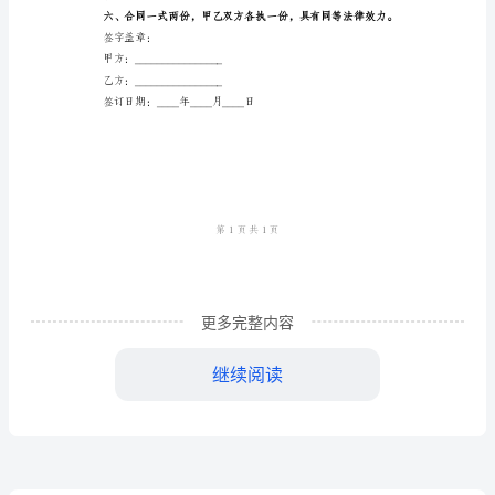
营
方）。
合
策、人员管理、设备维护等。
同
2024
年____月____日止。
年
简
务质量。
洁
更多完整内容
版
务。
饭
继续阅读
店
束合作。
承
包