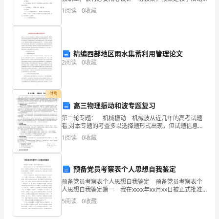
（承
的总的组织纲领和行动方案。那么写教案需要注意哪些
1
阅读
0
收藏
问题呢？以下是小编为大家收集的捉小鱼幼儿园教案，
包
供大
方）
和
精编西部地区雨水集蓄利用管理论文
2
阅读
0
收藏
乙
方
付费
（饭
高三物理振动和波专题复习
第二轮专题： 机械振动 机械波从近几年的高考试题
店
看,对本专题的考查多以选择题形式出现，但试题信息量
大，一道题中考查多个概念、规律。对机械振动的考查
所
1
阅读
0
收藏
着重放在简谐运动的运动学特征、动力学特征和振动图
象上；
有
预备党员考察表个人思想自我鉴定
方）。
预备党员考察表个人思想自我鉴定 预备党员考察表个
一、
人思想自我鉴定篇一 我在xxxx年xx月xx日被正式批准
为中共预备党员。我加入中共预备党员已经半年多了，
5
阅读
0
收藏
通过这些天的组织生活，我充分感受到了党和领
甲