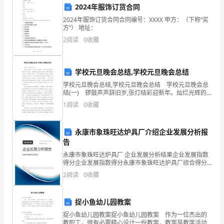
本
2024年服饰订货合同
合
2024年服饰订货合同合同编号：XXXX 甲方：（下称“买
方”） 地址：
同
2
阅读
0
收藏
由
以
学校元旦晚会总结,学校元旦晚会总结
下
学校元旦晚会总结,学校元旦晚会总结 学校元旦晚会总
结(一) 锣鼓声声辞旧岁,张灯结彩迎新年。灿烂光辉的
20XX年即将向我们告别，充满希望与挑战的20XX年正微
双
1
阅读
0
收藏
笑着向我们迈进。为庆祝元旦佳节，也为
方
永康市象珠旺达炉具厂介绍企业发展分析报
达
告
成，
永康市象珠旺达炉具厂 企业发展分析结果企业发展指数
得分企业发展指数得分永康市象珠旺达炉具厂综合得分
说明：企业发展指数根据企业规模、企业创新、企业风
即
2
阅读
0
收藏
险、企业活力四个维度对企业发展情况进行评价。该企
业的
甲
捉小鱼幼儿园教案
方
捉小鱼幼儿园教案捉小鱼幼儿园教案 作为一位杰出的
教职工，很有必要精心设计一份教案，教案是教学活动