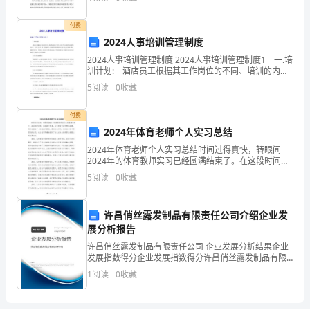
可
中，享受着属于我的闲散恬淡的生活。我感谢平淡生活
所赋
进
付费
2024人事培训管理制度
入。
2024人事培训管理制度 2024人事培训管理制度1 一.培
训计划: 酒店员工根据其工作岗位的不同、培训的内容
2、
也不一样,而且每个员工本身所具备的知识水平、工作能
5
阅读
0
收藏
力也不一样,尤其是每个人自我教育(即
对
付费
拒
2024年体育老师个人实习总结
不
2024年体育老师个人实习总结时间过得真快，转眼间
2024年的体育教师实习已经圆满结束了。在这段时间
进
里，我收获了很多，也有很多可喜可贺的成绩，同时也
5
阅读
0
收藏
面临了一些挑战和困难。通过这次实习，我对自己有了
行
更深
许昌俏丝露发制品有限责任公司介绍企业发
登
展分析报告
记
许昌俏丝露发制品有限责任公司 企业发展分析结果企业
发展指数得分企业发展指数得分许昌俏丝露发制品有限
的
责任公司综合得分说明：企业发展指数根据企业规模、
1
阅读
0
收藏
企业创新、企业风险、企业活力四个维度对企业发展情
外
况进