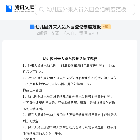
幼
幼儿园外来人员入园登记制度范板
儿
幼儿园外来人员入园登记制度范板
付费
园
2
阅读
收藏
（
来自
：
贤阅文档
）
外
来
人
员
入
园
许后方可进入。
登