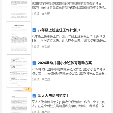
门
求职信的中英对照求职信的中英对照范文尊敬的领导：
口
您好！Hello! 首先请允许我向您致以真诚的问候和良好
的祝愿！衷心的感谢您在百忙之中翻阅我的这份材料，
1
阅读
0
收藏
并祝愿贵单位事业欣欣向荣，蒸蒸日上
卫
室
八年级上班主任工作计划_3
进
八年级上班主任工作计划八年级上班主任工作计划(精选
8篇) 时间过得太快，让人猝不及防，我们又将接触新
行
的知识，学习新的技能，积累新的经验，该为接下来的
1
阅读
0
收藏
学习制定一个计划了。那么计划怎么拟定才能发挥它
登
记，
2024年幼儿园小小班体育活动方案
经
2024年幼儿园小小班体育活动方案幼儿园小小班体育活
动方案一、活动目标体育活动在幼儿园教育中起着重要
的作用，能够促进幼儿健康、身心发展、社交能力的培
允
6
阅读
0
收藏
养等。针对小小班幼儿（3-4岁），通过体育活动，旨在
许
付费
军人入申请书范文1
后
军人入党申请书范文[1]尊敬的党组织：作为一个平凡的
方
人，在这个到处充满机遇和竞争的社会中，我带着一颗
平常心，在都市绚烂霓虹的映衬下，在熙来攘往的人流
4
阅读
0
收藏