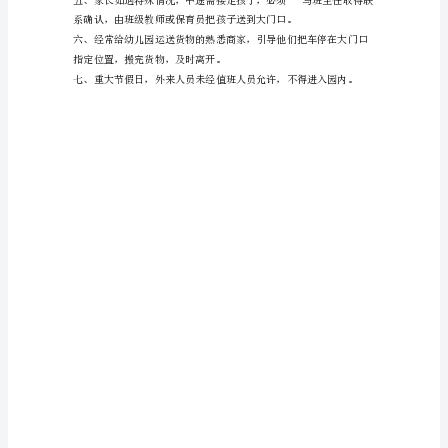
员
入
到门卫室确认和登记后准予进入。
园
登
班主任老师陪同并登记后进入。
记
制
度
范
可入园。
板
1、
外
来
人