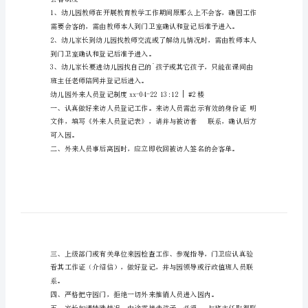
记
制
物品出入查验
度
范
品进入幼儿园。
板
幼
后方可放行。
儿
园
生和幼儿园的人身财产平安。
外
会客制度
来
人