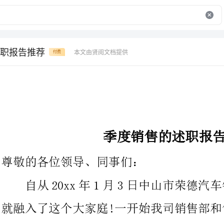
职报告推荐
本文由贤阅文档提供
付费
季度销售的述职报告推荐
尊敬的各位领导、同事们：
自从20xx年1月3日中山市荣德汽车销售
就融入了这个大家庭!一开始我司销售部和售后部加起来共计不到
20人的团队开展到如今汽车专业4s销售效劳。虽然公司也经历了
无数曲折，也存在着这样或者那样的问题，不过我们都尽量的去解