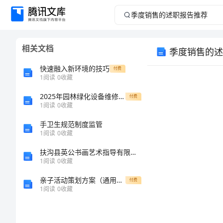
季
度
相关文档
季度销售的述
销
快速融入新环境的技巧
付费
售
1
阅读
0
收藏
2025年园林绿化设备维修采购合同
的
付费
1
阅读
0
收藏
述
手卫生规范制度监管
1
阅读
0
收藏
职
扶沟县英公书画艺术指导有限公司介绍企业发展分析报告
1
阅读
0
收藏
报
亲子活动策划方案（通用多篇）
付费
告
1
阅读
0
收藏
推
决了。