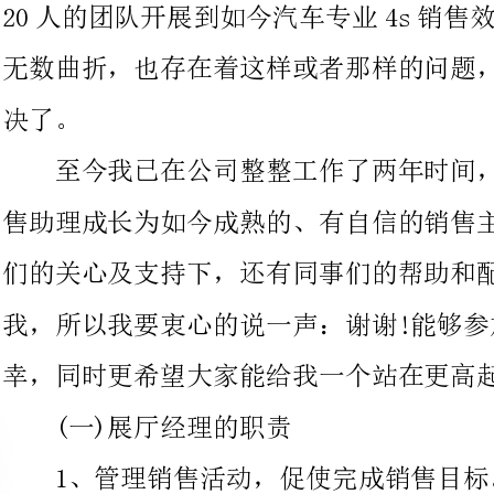
至今我已在公司整整工作了两年时间，也让我在公司从任职销
售助理成长为如今成熟的、有自信的销售主管。这两年里，在领导
们的关心及支持下，还有同事们的帮助和配合下，才有了今天的
我，所以我要衷心的说一声：谢谢!能够参加今天的述职我倍感荣
幸，同时更希望大家能给我一个站在更高起点向前迈进的时机。
(一)展厅经理的职责
1、管理销售活动，促使完成销售目标。2、领导执行销售过程
中顾客满意度的标准。3、管理所有展厅环境及其活动。4、要致力
于销售部的盈利。5、主要监督销售部全体职员。
(二)展厅经理的自我定位
1、展厅经理应有的心态就是：从“被管”
的销售员到未顶尖的干部。我们要做到：执行、监督、辅导、分