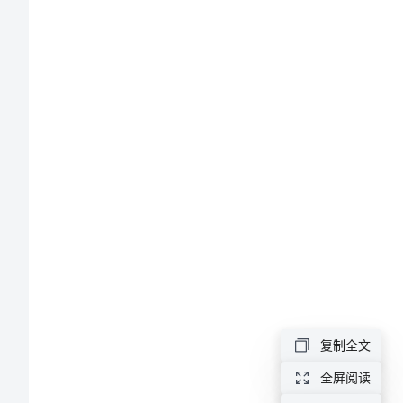
荐
季
度
销
售
的
述
职
报
告
复制全文
推
荐
全屏阅读