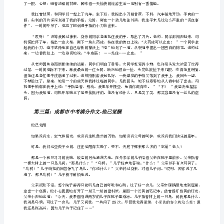
篇：
迷醉下，在久违之后重逢，那时，我已心醉。
铜
陵
矣——暗香疏雨。于是，我记下这一味清凉。
市
【点评】显然，作者是有备而来，有心而至。
中
考
满
从艺术的角度读雨，雨就有了生命。
分
作
摹形、状物，都围绕了一个“醉”字渲染、铺展。
文-
那
时,
我