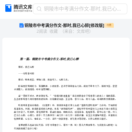
铜
铜陵市中考满分作文-那时,我已心醉[修改版]
陵
铜陵市中考满分作文-那时,我已心醉[修改版]
付费
市
2
阅读
收藏
（
来自
：
文库吧
）
中
考
满
分
作
-,
文-
那时，我已心醉
那