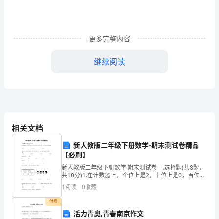
已
心
更多完整内容
醉
继续阅读
那
你会为之沉醉了吧。
时，
我
-
已
那时，我哭了
相关文档
心
新人教版二年级下册数学-期末测试卷精品
醉
【必刷】
——
新人教版二年级下册数学 期末测试卷一.选择题(共8题，
共18分)1.在计数器上，个位上是2，十位上是0，百位上
这
是6，千位上是5这个数是( )。A.2065 B.5206
1
阅读
0
收藏
件”，一时间吓呆了，竟忘了把刺进手指的小刀拔出来。
暗
付费
活力青奥,青春南京作文
香