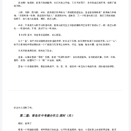
——这暗香疏雨
时,
题记：晓色夏至，景随人意，雨自可人，心醉之矣。
我
点滴醒人，斜阳缕缕，叶叶青翠照眼。
已
心
醉
[修
改
版]
天间的雨藏了些什么呢？
第
间万物。
一