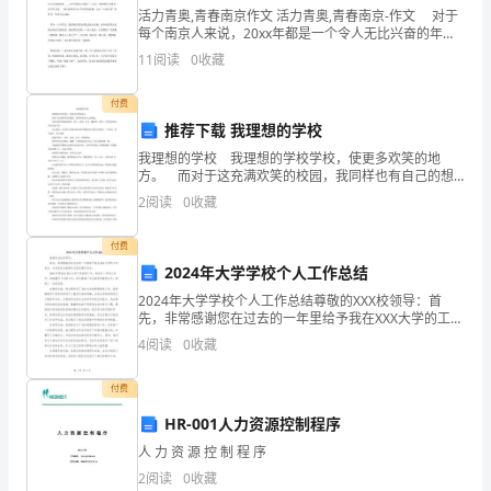
活力青奥,青春南京作文 活力青奥,青春南京-作文 对于
疏
每个南京人来说，20xx年都是一个令人无比兴奋的年份
——第二届青奥会将于20xx年在南京举行。 作为一个
11
阅读
0
收藏
雨
南京人，我自然也对即将到来的20x
题
付费
推荐下载 我理想的学校
记：
我理想的学校 我理想的学校学校，使更多欢笑的地
方。 而对于这充满欢笑的校园，我同样也有自己的想
晓
法。 这座学校的校园是绿色、民主、洁美、安全、愉
2
阅读
0
收藏
悦的，当然，它更是现代化高科技的产物。 进入
色
假。
付费
夏
2024年大学学校个人工作总结
-
第三篇：成都市中考满分作文他
至，
2024年大学学校个人工作总结尊敬的XXX校领导：首
先，非常感谢您在过去的一年里给予我在XXX大学的工作
景
机会，让我有机会能够在这里发展和成长。2024年是我
他已觉醒
4
阅读
0
收藏
在XXX大学工作的第三年，我在这一年的工作中
随
付费
人
HR-001人力资源控制程序
意，
人 力 资 源 控 制 程 序
2
阅读
0
收藏