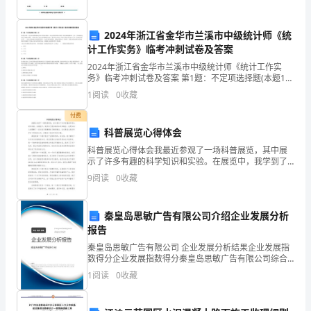
雨
自
遍了，那只乌鸦！”儿子极不耐烦地说。
2024年浙江省金华市兰溪市中级统计师《统
可
计工作实务》临考冲刺试卷及答案
2024年浙江省金华市兰溪市中级统计师《统计工作实
人，
务》临考冲刺试卷及答案 第1题：不定项选择题(本题1
分)某设区市的A 企业未按要求报送劳动工资统计报表，
心
1
阅读
0
收藏
该企业收到市统计局的《统计报表催报单》之后，仍
25
我还是挺高兴，因为儿子终于记住了……”
付费
醉
科普展览心得体会
之
科普展览心得体会我最近参观了一场科普展览，其中展
示了许多有趣的科学知识和实验。在展览中，我学到了
矣。
很多新的知识和概念，也更加深入地理解了一些以前只
9
阅读
0
收藏
是模糊地了解的概念。这次展览让我对科学有了更深的
时
认识，并
秦皇岛思敏广告有限公司介绍企业发展分析
逢
报告
夏
秦皇岛思敏广告有限公司 企业发展分析结果企业发展指
数得分企业发展指数得分秦皇岛思敏广告有限公司综合
日
得分说明：企业发展指数根据企业规模、企业创新、企
1
阅读
0
收藏
业风险、企业活力四个维度对企业发展情况进行评价。
笼
该企