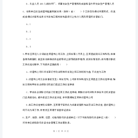
习
C、28
试
D、15
题
附
A、宏观管理
解
B、微观管理
析
C、全寿命周期安全管理
安
D、项目实施期安全管理
全
工
程
1
29
第页共页
师
资