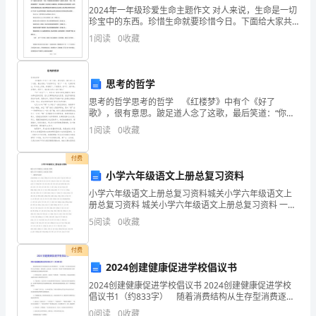
练
2024年一年级珍爱生命主题作文 对人来说，生命是一切
珍宝中的东西。珍惜生命就要珍惜今日。下面给大家共
习
B、2
享一些关于一年级珍爱生命主题作文范文7篇，希望能够
1
阅读
0
收藏
对大家有所帮助。一年级珍爱生命主题作文（
试
C、3
题
思考的哲学
D、5
附
思考的哲学思考的哲学 《红楼梦》中有个《好了
歌》，很有意思。跛足道人念了这歌，最后笑道：“你若
解
果听见‘好了’二字，还算你明白。可知世上万般，好便是
1
阅读
0
收藏
了，了便是好。若不了，便不好；若要好，须是了。我
析
这
付费
工伤认定过程中,下列做法正确的是（）
考
小学六年级语文上册总复习资料
小学六年级语文上册总复习资料城关小学六年级语文上
试
册总复习资料 城关小学六年级语文上册总复习资料 一、
看拼音写词语 qīnɡshuǎnɡ yín sònɡ chànɡ hè pù bù
须
5
阅读
0
收藏
dǒu qiào
知：
付费
后立即向甲市社会保险行政部门提出工伤认定申请
2024创建健康促进学校倡议书
1、
2024创建健康促进学校倡议书 2024创建健康促进学校
考
倡议书1（约833字） 随着消费结构从生存型消费逐步
向享受型消费转变，一些不健康、不文明甚至病态的消
0
阅读
0
收藏