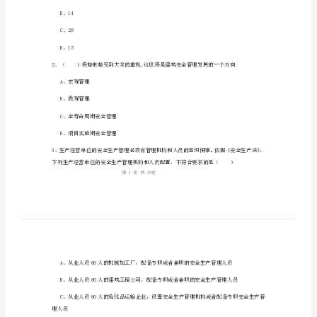
生
产
管
姓名：
______
理
考号：
______
知
识》
考
前
A、30
练
B、14