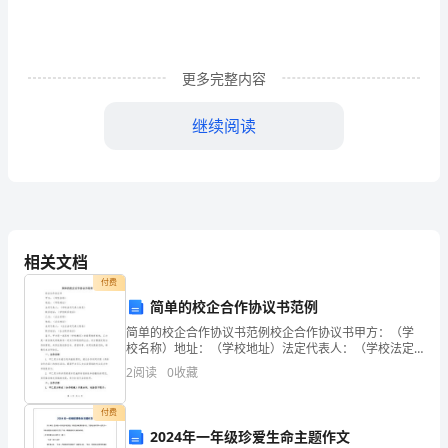
格
证
更多完整内容
《安
继续阅读
全
生
产
管
相关文档
理
理人员
付费
简单的校企合作协议书范例
知
简单的校企合作协议书范例校企合作协议书甲方：（学
识》
校名称）地址：（学校地址）法定代表人：（学校法定
代表人姓名）联系电话：（学校联系电话）乙方：（企
2
阅读
0
收藏
考
业名称）地址：（企业地址）法定代表人：（企业法定
代表人姓
前
付费
2024年一年级珍爱生命主题作文
A、1