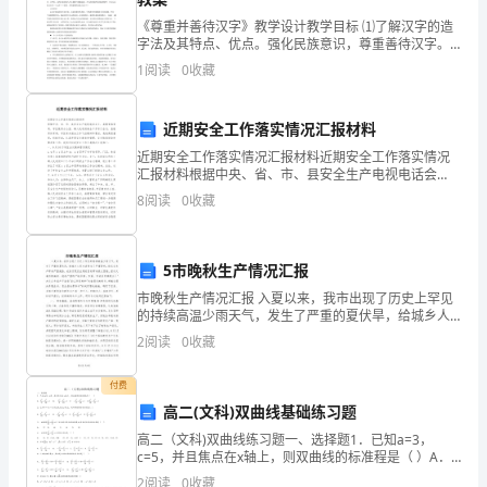
、防锈漆以元每公斤计差
*10
612
《尊重并善待汉字》教学设计教学目标 ⑴了解汉字的造
字法及其特点、优点。强化民族意识，尊重善待汉字。
米
、钢管以元每公斤计差
75.15
⑵了解错别字成因，识记并正确书写汉字。教学时数 2课
1
阅读
0
收藏
时教学过程导入欣赏几幅书法作品。让同学从艺
*10
、人工以元每工日计差
872.5
米
近期安全工作落实情况汇报材料
、镀锌铁丝以元每公斤计差
96
近期安全工作落实情况汇报材料近期安全工作落实情况
为
汇报材料根据中央、省、市、县安全生产电视电话会
20.31/
义，县教育体育局、学区教育办公室、镇人民政府安全
单
8
阅读
0
收藏
工作专门会议，县教育体育局、学区有关安全工作飞信
精神和要
位
5市晚秋生产情况汇报
计
市晚秋生产情况汇报 入夏以来，我市出现了历史上罕见
算
的持续高温少雨天气，发生了严重的夏伏旱，给城乡人
民生活带来了严重影响，给农业生产带来严重威胁，也
2
阅读
0
收藏
每
给实现农业增收目标带来极大困难。面对大春作物减收
立
付费
高二(文科)双曲线基础练习题
方
高二（文科)双曲线练习题一、选择题1．已知a=3，
c=5，并且焦点在x轴上，则双曲线的标准程是（ ）A．
综
B。 C. 2．已知并且焦点在y轴上，则双曲线的标准方程
2
阅读
0
收藏