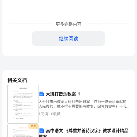
合
单
价
更多完整内容
分
继续阅读
析
表
六、
根据摊销量具体调整如下：
计
、钢管含量调增倍
117.48
算
相关文档
方
、扣件含量调增倍
29.72
大班打击乐教案_1
法：
、架板含量调增倍
315.61
大班打击乐教案大班打击乐教案 作为一位无私奉献的
人民教师，就不得不需要编写教案，编写教案有利于我
以
们科学、合理地支配课堂时间。那么什么样的教案才是
、防锈漆含量调增倍
1
阅读
0
收藏
422.96
好的呢？下面是小编收集整理的大班打击乐教案，供大
10
家
、人工费工日调增约为：倍
55
付费
米
高中语文 《尊重并善待汉字》教学设计精品
教案