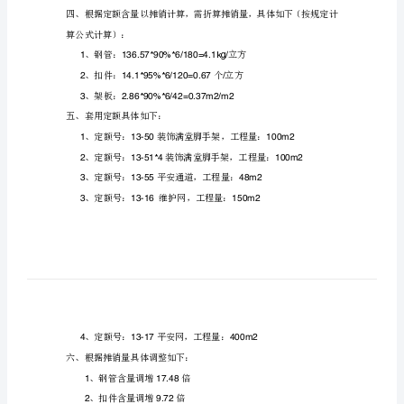
量
、钢管：米立方
12.81/
、扣件：个立方
换
21.41/
、架板：块立方
30.34/
算
三、
m2
定
额
=136.57kg/m2
含
量
综
*3m*0.28=2.86m2/m2
合
四、
算公式计算〕：