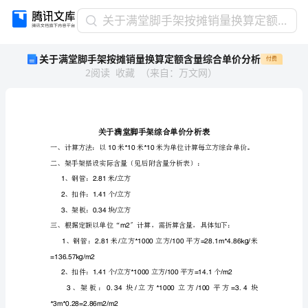
关
关于满堂脚手架按摊销量换算定额含量综合单价分析
于
关于满堂脚手架按摊销量换算定额含量综合单价分析
付费
满
2
阅读
收藏
（
来自
：
万文网
）
堂
脚
手
架
按
摊
一、
10*10*10
销
二、