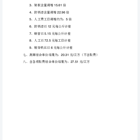
单
价
分
、架板：
析
五、
套用定额具体如下：
关
于
满
堂
脚
手
架
综