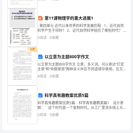
是( )A．
合
单
第11课物理学的重大进展1
价。
- 第四单元 近代以来世界的科学发展历程 - 1、近代自然
科学产生于何时？ 2、近代自然科学经历了哪些时代？ -
架
第四单元近代以来世界的科学
5
阅读
0
收藏
手
付费
架
以立意为主题800字作文
以立意为主题800字作文 立意，多义词。可以表达“打定
搭
主意”和“命题意思”两种含义并在不同语境中使用。在文
学艺术作品中，立意占有极重的分量。一件作品能不能
4
阅读
0
收藏
设
成为传世佳作，往往就决定在立意上。下
实
科学真有趣教案优质5篇
际
科学真有趣教案优质5篇 科学真有趣教案篇1 设计意
含
图： 这个时代是一个复制时代。从工厂里流水线上大
批量的产品复制到复印机、传真机、电脑复制、再到生
2
阅读
0
收藏
物克隆……无不显示出人们追求简捷和保留原汁原
量
〔见