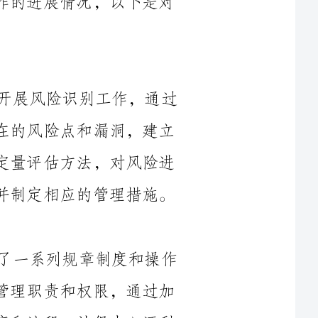
在风险识别和评估阶段，社保中心积极开展风险识别工作，通过
梳理经办业务流程，明确业务环节中可能存在的风险点和漏洞，建立
风险指标体系。同时，社保中心采用定性和定量评估方法，对风险进
行评估和分类，确定重大风险和一般风险，并制定相应的管理措施。
社保中心在风险控制和预防阶段，制定了一系列规章制度和操作
规范，明确各级管理人员和操作人员的风险管理职责和权限，通过加
强内部控制，建立起一套完善的风险管理制度和流程。社保中心还利
用信息化手段，加强对经办数据的监测和分析，及时发现异常情况，
社保中心在风险应对和处理阶段，建立了风险应急预案和处理机