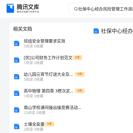
社
保
相关文档
社保中心经办
中
班组安全管理要求实效
心
5
阅读
0
收藏
[优]公司财务工作计划范文
经
付费
1
阅读
0
收藏
办
幼儿园元宵节灯谜大全及答案2
付费
5
阅读
0
收藏
风
高中物理 第四章 3楞次定律教案 新人教版选修32
付费
1
阅读
0
收藏
险
南山学校课间操出操竞赛活动方案
管
22
阅读
0
收藏
土壤全盐量
付费
理
2
阅读
0
收藏