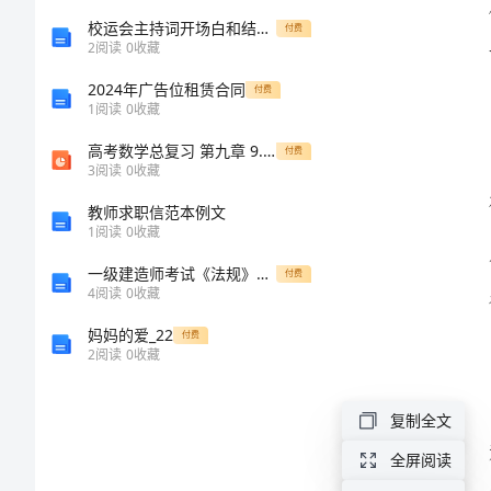
工
校运会主持词开场白和结束语
付费
2
阅读
0
收藏
作
2024年广告位租赁合同
付费
1
阅读
0
收藏
进
高考数学总复习 第九章 9.1直线的方程课件 理 北师大版
付费
3
阅读
0
收藏
展
教师求职信范本例文
情
1
阅读
0
收藏
一级建造师考试《法规》题库每日练习100题含答案[卷1802]
付费
况
4
阅读
0
收藏
总
妈妈的爱_22
付费
2
阅读
0
收藏
结
复制全文
社
全屏阅读
保