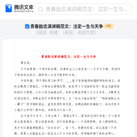
青
青春励志演讲稿范文：注定一生与天争
春
青春励志演讲稿范文：注定一生与天争
付费
励
3
阅读
收藏
（
来自
：
尚阅文库
）
志
演
讲
稿
范
文：
朋友们：
注