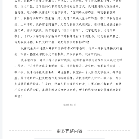
讲
稿
范
文：
注
定
一
我的心情是何等的激动、何等的舒畅啊！
生
与
天
争
朋
更多完整内容