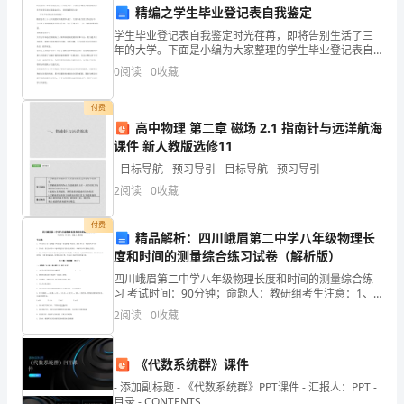
事，
精编之学生毕业登记表自我鉴定
学生毕业登记表自我鉴定时光荏苒，即将告别生活了三
故
年的大学。下面是小编为大家整理的学生毕业登记表自
我鉴定范文，希望能帮到大家! 学生毕业登记表自我鉴定
事
0
阅读
0
收藏
一 眼看还有三十天不到的时间就要毕业了，大量
的
付费
高中物理 第二章 磁场 2.1 指南针与远洋航海
主
课件 新人教版选修11
人
- 目标导航 - 预习导引 - 目标导航 - 预习导引 - -
2
阅读
0
收藏
公
就
付费
精品解析：四川峨眉第二中学八年级物理长
度和时间的测量综合练习试卷（解析版）
是
四川峨眉第二中学八年级物理长度和时间的测量综合练
我
习 考试时间：90分钟；命题人：教研组考生注意：1、
本卷分第I卷（选择题）和第Ⅱ卷（非选择题）两部分，满
2
阅读
0
收藏
—
分100分，考试时间90分钟2、答卷前，考生务必
一
《代数系统群》课件
个
- 添加副标题 - 《代数系统群》PPT课件 - 汇报人：PPT -
目录 - CONTENTS