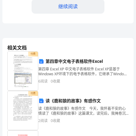
友
继续阅读
们：
今
天
我
相关文档
要
付费
第四章中文电子表格软件Excel
讲
第四章 Excel XP 中文电子表格软件 Excel XP是基于
一
Windows XP环境下的电予表格软件，它继承了Windows
的图形用户界面，具有操作方便、数据处理和数据分析
6
阅读
0
收藏
等一系列优
个
付费
真
读《鹿和狼的故事》有感作文
实
读《鹿和狼的故事》有感作文 今天，我怀着不安的心
情读了《鹿和狼的故事》这篇课文，读完后，我掩卷沉
的
思。 这个故事讲的是：20世纪初，美国亚里桑那北部
2
阅读
0
收藏
的凯巴伯森林有四千只左右的鹿在林间出没，凶恶残忍
故
的