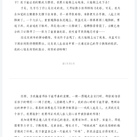
定
一
生
与
天
么地不公平呵
争
青
春
励
志
演