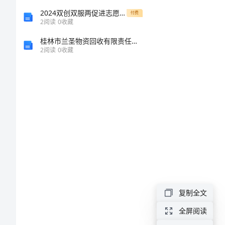
高
2024双创双服两促进志愿服务工作总结
付费
2
阅读
0
收藏
一
桂林市兰圣物资回收有限责任公司介绍企业发展分析报告
2
阅读
0
收藏
物
理
上
学
期
1
1
期
1
复制全文
末
全屏阅读