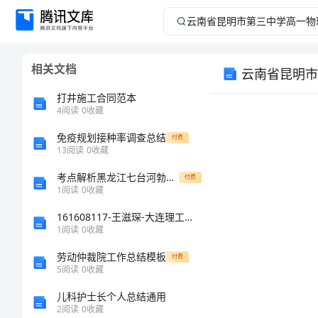
云
南
相关文档
云南省昆明市
省
打井施工合同范本
昆
4
阅读
0
收藏
免疫规划接种率调查总结
明
付费
13
阅读
0
收藏
市
考点解析黑龙江七台河勃利县数学七年级上册整式的加减章节测试试卷（含答案解析）
付费
1
阅读
0
收藏
第
161608117-王滋琛-大连理工大学城市学院2#宿舍楼建筑结构设计
一、
1
阅读
0
收藏
三
劳动仲裁院工作总结模板
付费
中
5
阅读
0
收藏
儿科护士长个人总结通用
学
2
阅读
0
收藏