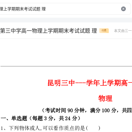
第三中学高一物理上学期期末考试试题 理
本文由三一
付费
昆明三中---学年上学期高一期末考试
物理
（考试时间90分钟，满分100分，共四大题，19小题）
单选题（每题3分，共24分）
1、下列物体或人,可以看作质点的是()
①研究跳水运动员在跳水比赛中的空中姿态
②研究长跑运动员在万米长跑比赛中
③研究一列火车通过某路口所用的时间