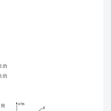
做匀变速直线运动。已知它前2s内的位移为3m,则它在