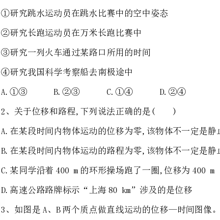
④研究我国科学考察船去南极途中
A.①③B.②③C.①④D.②④
2、关于位移和路程,下列说法正确的是()
A.在某段时间内物体运动的位移为零,该物体不一定是静止的
B.在某段时间内物体运动的路程为零,该物体不一定是静止的
C.某同学沿着400m的环形操场跑了一圈,位移为400m
D.高速公路路牌标示“上海80km”涉及的是位移
3、如图是A、B两个质点做直线运动的位移—时间图像。则
A.在运动过程中,A质点总比B质点运动得快
B.在0～t这段时间内,两质点的位移相同
C.当t=t时,两质点的速度相等
D.当t=t时,A、B两质点的加速度不相等
4、一个物体沿着斜面从静止滑下
第四个2s内的位移是()