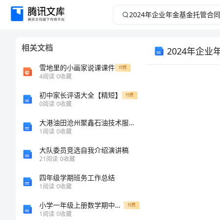
2024
年
相关文档
2024年企
企
雪地里的小画家说课课件
付费
业
4
阅读
0
收藏
年
初中家长评语大全【精短】
付费
0
阅读
0
收藏
金
大港油田沧州聚鑫石油技术服务有限公司介绍企业发展分析报告
1
阅读
0
收藏
基
大队委员竞选自我介绍演讲稿
21
阅读
0
收藏
金
四年级学期班务工作总结
托
1
阅读
0
收藏
小学一年级上册数学期中试卷-最新人教版
付费
管
1
阅读
0
收藏