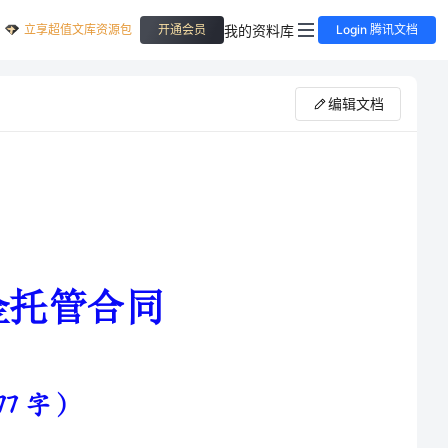
立享超值文库资源包
我的资料库
开通会员
Login 腾讯文档
编辑文档