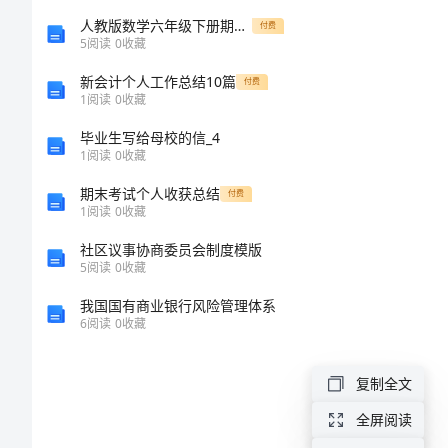
合
人教版数学六年级下册期末易错点真题检测卷加答案（研优卷）
付费
5
阅读
0
收藏
同
新会计个人工作总结10篇
付费
1
阅读
0
收藏
2024
毕业生写给母校的信_4
年
1
阅读
0
收藏
企
期末考试个人收获总结
付费
1
阅读
0
收藏
业
社区议事协商委员会制度模版
年
5
阅读
0
收藏
金
我国国有商业银行风险管理体系
基
6
阅读
0
收藏
金
复制全文
托
全屏阅读
管