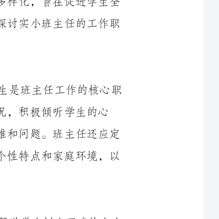
作为班主任的首要任务，关心与关爱学生是班主任工作的核心职
听学生的心
声，满足他们的需求，并积极应对学生的困难和问题。班主任还应定
期与学生进行面谈，关注他们的学习情况、个性特点和家庭环境，以
班主任应承担教育和引导学生的责任，帮助学生树立正确的人生
观、世界观和价值观。班主任应宣传国家的方针政策，教导学生正确
应对社会现象和挑战。班主任还应帮助学生培养良好的道德品质，鼓
励他们参与志愿者活动和社会服务，培养他们的公民意识和社会责任