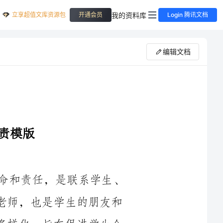
立享超值文库资源包
我的资料库
开通会员
Login 腾讯文档
编辑文档
作为实小班主任，承载着重要的教育使命和责任，是联系学生、
家长和学校的重要纽带。班主任既是学生的老师，也是学生的朋友和
家长的信任对象。班主任工作的职责重大且多样化，旨在促进学生全
面发展和形成积极的价值观念。本文将详细探讨实小班主任的工作职