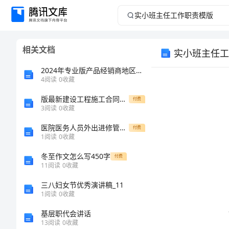
实
小
相关文档
实小班主任工
班
2024年专业版产品经销商地区代理合同书样本
主
4
阅读
0
收藏
版最新建设工程施工合同范本(gf——0201) secret
任
付费
3
阅读
0
收藏
工
医院医务人员外出进修管理规定
付费
1
阅读
0
收藏
作
冬至作文怎么写450字
付费
11
阅读
0
收藏
职
三八妇女节优秀演讲稿_11
责
1
阅读
0
收藏
基层职代会讲话
模
责模版。
13
阅读
0
收藏