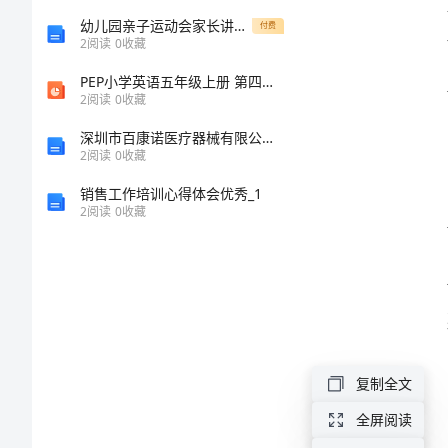
版
幼儿园亲子运动会家长讲话稿
付费
2
阅读
0
收藏
实
PEP小学英语五年级上册 第四单元What can you do 课件
2
阅读
0
收藏
小
深圳市百康诺医疗器械有限公司介绍企业发展分析报告
班
2
阅读
0
收藏
主
销售工作培训心得体会优秀_1
任
2
阅读
0
收藏
工
作
职
责
复制全文
模
版
全屏阅读
感。