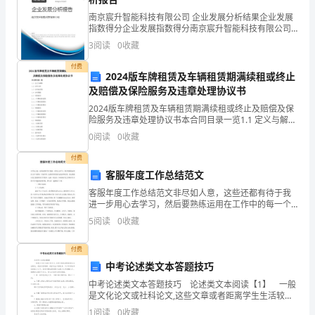
housequicklymelted.Theirhomeisgraduallydisappearing.
destroyandkillthelife.
南京宸升智能科技有限公司 企业发展分析结果企业发展
A:Whatapity!Beautifulicehousesdisappearbecauseofgloba
指数得分企业发展指数得分南京宸升智能科技有限公司
warming?
综合得分说明：企业发展指数根据企业规模、企业创
3
阅读
0
收藏
新、企业风险、企业活力四个维度对企业发展情况进行
Isitduetotheincreaseofpopulation?
评价。
B:Itsnotonlybecausetheincreaseofpopulation.Therapidde
付费
2024版车牌租赁及车辆租赁期满续租或终止
’
’
及赔偿及保险服务及违章处理协议书
increaseinthenumberoffactories,wastegasfromthefactory
’
2024版车牌租赁及车辆租赁期满续租或终止及赔偿及保
A:Oh,thenumberofvehiclesisincreasingrapidlywillaccelera
险服务及违章处理协议书本合同目录一览1.1 定义与解释
fewdaysagoIreadareportthatraisingtwopetdogswilldeprive
1.2 合同主体1.3 合同标的物1.4 合同期限2.1 车牌租赁
’
0
阅读
0
收藏
2.1.1 车牌使用范围2.
’
付费
fartwillleadtoglobalwarming.
客服年度工作总结范文
B:Yeah,nowtreeshavebeencutdown,causingtheearthtoconv
capacityvariation.Theexhaustofgasareincreasingwhichpr
客服年度工作总结范文非尽如人意，这些还都有待于我
进一步用心去学习，然后要熟练运用在工作中的每一个
vehicles,sothattheglobalwarmingissuehasbecomeincreasi
细节里。这段时间里我有过反省和思考，在这里既对自
5
阅读
0
收藏
A:Well,thegovernmentshouldcontrolthevehicletraveling,e
己前段时间工作批评，也做一些总结，如何做好自己争
Toincreaseresearchanddevelopmentontheotherhand,thepl
取在日后
付费
protectionfactory.Toachieveenergy-
中考论述类文本答题技巧
savingemissionreduction.
B:Ascitizens,weshouldplantmoretrees,reducethenumberof
中考论述类文本答题技巧 论述类文本阅读【1】 一般
是文化论文或社科论文,这些文章或者距离学生生活较
conditioningandpet.
远，或者内容艰深，或者专业术语较多，不少同学在考
‘’
1
阅读
0
收藏