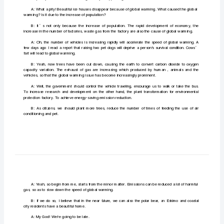
一
A:Hello,areyougoingtoschool?
篇：
英
A:No,whathappenedrecently?
语
death.
口
语
对
rapidreduction.Thepolarbearsaredifficulttosurvive.
话
globe
levelsfloodedbythesea.
warmingGlobal
’
warmingA:
Hello,
are
warming?Isitduetotheincreaseofpopulation?