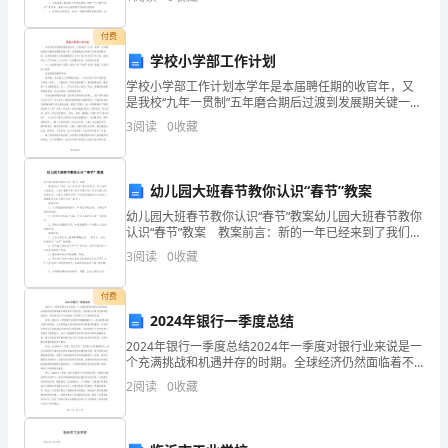
试的压力之下，没有兴趣也很难集中注意力认真读懂文
付费
学校小学部工作计划
byalmosttwofeet,ifthiswarmingtrendcontinues.
学校小学部工作计划本学年是本届聘任期的收官年，又
是我校“九年一贯制”五年磨合期后过渡到发展期关键一
年。本学期我校小学部工作的总体要求是：认真贯彻落
3
阅读
0
收藏
’‘’‘’
实《安海镇教委办工作计划》和学校工作计划。找准定
位，以
幼儿园大班春节教你认识“春节”教案
幼儿园大班春节教你认识“春节”教案幼儿园大班春节教你
认识“春节”教案 教案前言：新的一年已经来到了我们的
身边，幼儿园的小朋友们，大家了解新年的.来历和意义
3
阅读
0
收藏
吗？作为中国人的传统节日，大家又了解多少呢
付费
2024年银行一季度总结
2024年银行一季度总结2024年一季度对银行业来说是一
个充满挑战和机遇并存的时期。全球经济仍然面临着不
确定性和不稳定性，但是银行业通过创新和适应能力，
2
阅读
0
收藏
成功地应对了这些挑战，并取得了令人振奋的成果。首