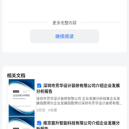
语
口
语
更多完整内容
对
话
继续阅读
Globalwarming
A:Hello,areyougoingtoschool?
B:Yeah,let'sgotogether.Didyouseethenewsrecently?
gas,soastoslowdownthespeedofglobalwarming.
A:No,whathappenedrecently?
B:Well,thenewssaidthatapolarbear'sbodywasfound,expertssa
death.
cityresidentshaveabeautifulhome.
A:Why,whywouldstarvethepolarbear?
相关文档
A:MyGod!We'regoingtobelate.
IstherenofishintheArctic?
深圳市芳华设计装修有限公司介绍企业发展
B:No,withglobalwarming,theicebergsaremeltingandleading
分析报告
B:Oh,no
’
深圳市芳华设计装修有限公司 企业发展分析结果企业发
rapidreduction.Thepolarbearsaredifficulttosurvive.
展指数得分企业发展指数得分深圳市芳华设计装修有限
第二篇：全球变暖英文资料
A:Oh,thisistheoriginal.Globalwarmingisveryworrying.Now,co
公司综合得分说明：企业发展指数根据企业规模、企业
3
阅读
0
收藏
levelsfloodedbythesea.
创新、企业风险、企业活力四个维度对企业发展情况进
行评
B:Yeah,itsnotonlythecoastalcity,butalsotheEskimosliveinth
南京宸升智能科技有限公司介绍企业发展分
’
析报告