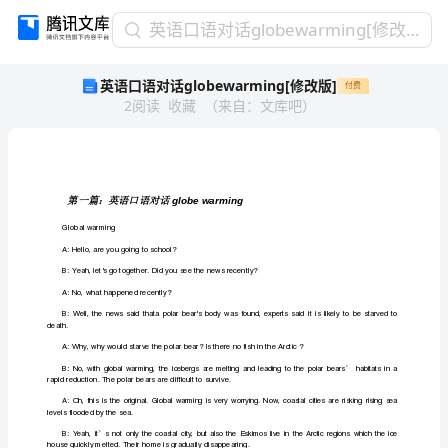
英
英语口语对话globewarming[修改版]
语
英语口语对话globewarming[修改版]
付费
口
2
阅读
收藏
（
来自
：
文库吧
）
语
对
话
globewarming[修
改
第一篇：英语口语对话
globewarming
版]
Globalwarming
第