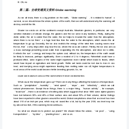
you
’
going
to
school?
fartwillleadtoglobalwarming.
B:
Yeah,
let's
go
together.
D
globewarming
conditioningandpet.
第
一
篇：
英