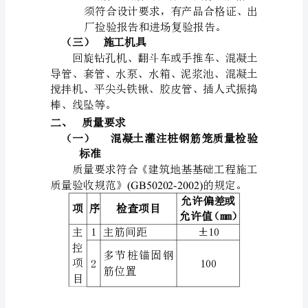
地
少于2根。
上、
材料要求
（二）
地
1、
下
强度等级。
障
2、
碍
物
3、
都
处
4、
理
洁净水。
完
毕，
达