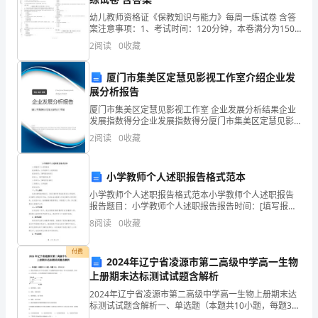
准
幼儿教师资格证《保教知识与能力》每周一练试卷 含答
案注意事项：1、考试时间：120分钟，本卷满分为150
备
分。 2、请首先按要求在试卷的指定位置填写您的姓名、
2
阅读
0
收藏
准考证号等信息。 3、请仔细阅读各种题目的回
就
厦门市集美区定慧见影视工作室介绍企业发
绪。
棒、线坠等。
展分析报告
场
厦门市集美区定慧见影视工作室 企业发展分析结果企业
发展指数得分企业发展指数得分厦门市集美区定慧见影
质量要求
二、
地
视工作室综合得分说明：企业发展指数根据企业规模、
2
阅读
0
收藏
企业创新、企业风险、企业活力四个维度对企业发展情
（一）
标
况进
小学教师个人述职报告格式范本
高
标准
小学教师个人述职报告格式范本小学教师个人述职报告
一
报告题目：小学教师个人述职报告报告时间：[填写报告
时间]报告人：[填写教师姓名]工作单位：[填写学校名称]
8
阅读
0
收藏
般
工作职务：小学教师报告内容：一、个人简介我是[
为
付费
2024年辽宁省凌源市第二高级中学高一生物
上册期末达标测试试题含解析
承
项
序
检查项目
2024年辽宁省凌源市第二高级中学高一生物上册期末达
台
标测试试题含解析一、单选题（本题共10小题，每题3
分，共30分）1、图是洋葱根尖在不同含氧情况下从硝酸