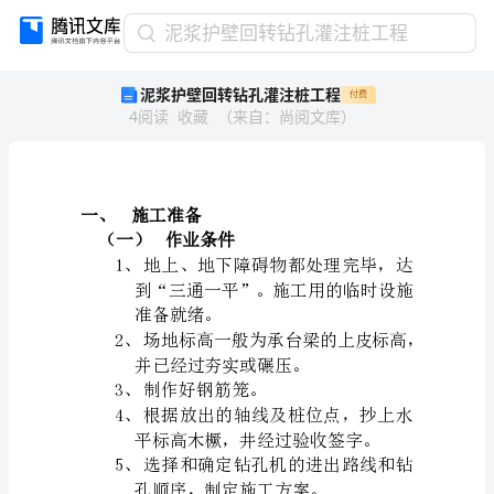
泥
泥浆护壁回转钻孔灌注桩工程
浆
泥浆护壁回转钻孔灌注桩工程
付费
护
4
阅读
收藏
（
来自
：
尚阅文库
）
壁
回
转
钻
孔
施工准备
一、
灌
作业条件
（一）
注
1、