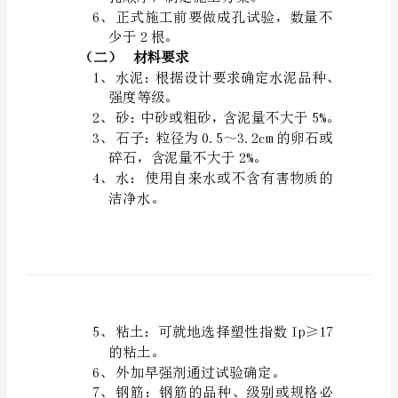
桩
工
准备就绪。
2、
程
施
3、
制作好钢筋笼。
工
准
4、
备
作
5、
业
条
6、
件