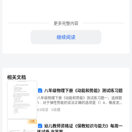
到
“三
通
更多完整内容
一
继续阅读
平”。
5、
施
的粘土。
工
6、
用
相关文档
的
7、
八年级物理下册《动能和势能》测试练习题
临
八年级物理下册《动能和势能》测试练习题一、选择题
1．对于弹性势能的说法正确的选项是（）A．橡皮泥的
时
形变越大，它拥有的弹性势能越大B．弹簧的弹性越大，
63
阅读
0
收藏
它拥有的弹性势能越大C．弹簧越长，它拥有的弹性势能
设
越
（三）
施工机具
付费
施
幼儿教师资格证《保教知识与能力》每周一
练试卷 含答案