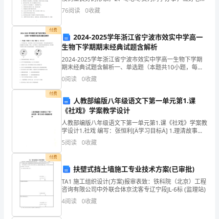
的助手。3、甘于吃苦，乐于助人，以身作则，严以律
双
76
阅读
0
收藏
己，文明礼貌。4、班委成员齐心协力，言行一致，不推
方
付费
2024-2025学年浙江省宁波市效实中学高一
为
生物下学期期末经典试题含解析
明
2024-2025学年浙江省宁波市效实中学高一生物下学期
期末经典试题含解析一、单选题（本题共10小题，每题3
分，共30分）1、小华高烧不退，去医院看病，张医生为
确
0
阅读
0
收藏
其化验血液时，将其血液制成临时涂片在显微
权
付费
人教部编版八年级语文下第一单元第1.课
《社戏》学案教学设计
益，
人教部编版八年级语文下第一单元第1.课《社戏》学案教
确
学设计1.社戏 编写：张恒利[Ä学习目标Ä] 1.理清故事情
节，把握作品深刻的思想意义。2.学习记叙详略得当的方
5
阅读
0
收藏
保
法，理解景物描
付费
双
扶壁式挡土墙施工专业技术方案(已审批)
方
TA1 施工组织设计(方案)报审表致：铁科院（北京）工程
咨询有限公司中外联合体京沈客专辽宁段JL-6标 (监理站)
合
4
阅读
0
收藏
法