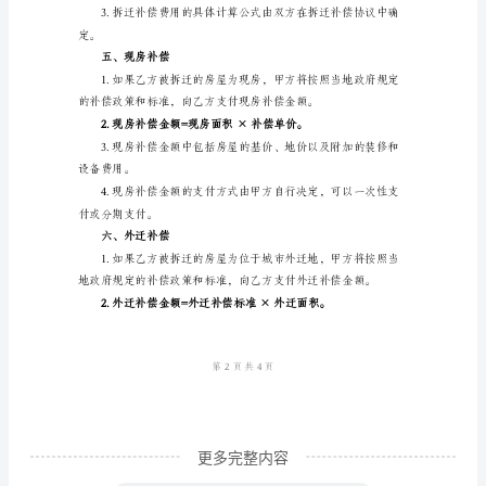
（拆
迁
进行合理补偿。
方）
乙
方：
续。
（被
三、拆迁补偿费用
拆
迁
准，支付给乙方拆迁补偿费用。
方）
鉴
于
甲、
乙
更多完整内容