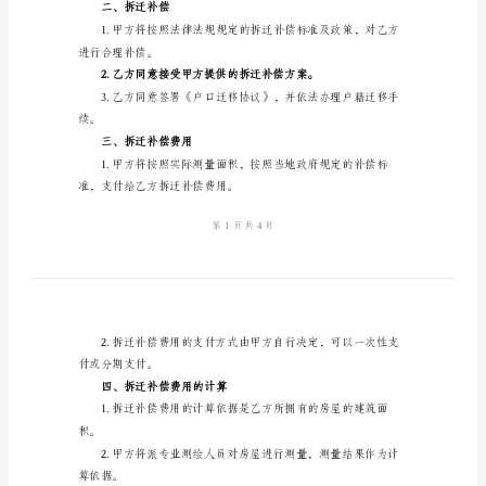
工
程
项
目
拆
正式签订本合同。
迁
一、拆迁项目
房
屋
迁。
合
同
为准。
甲
方：
二、拆迁补偿