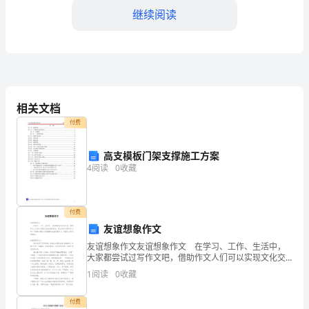
双
继续阅读
方
就
甲
付或分期支付。
方
相关文档
四、拆迁补偿费用的计算
对
付费
乙
高支模板门架支撑施工方案
4
阅读
0
收藏
方
积。
所
付费
拥
算依据。
友谊想象作文
有
友谊想象作文友谊想象作文 在学习、工作、生活中，
大家都尝试过写作文吧，借助作文人们可以实现文化交
的
流的目的。那么你有了解过作文吗？下面是小编为大家
1
阅读
0
收藏
整理的友谊想象作文，希望对大家有所帮助。友谊想象
定。
房
付费
五、现房补偿