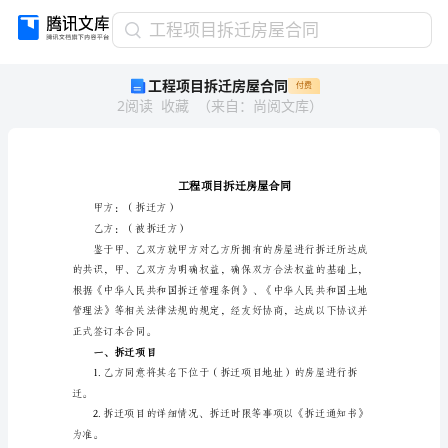
工
工程项目拆迁房屋合同
程
工程项目拆迁房屋合同
付费
项
2
阅读
收藏
（
来自
：
尚阅文库
）
目
拆
迁
房
屋
合
甲方：（拆迁方）
同
乙方：（被拆迁方）