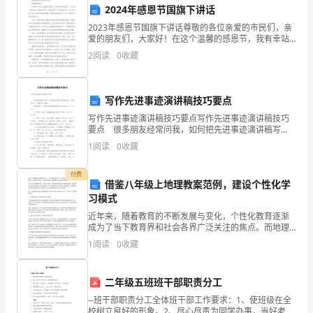
屋
2024年感恩节国旗下讲话
2023年感恩节国旗下讲话尊敬的各位亲爱的市民们，亲
进
爱的朋友们，大家好！在这个温馨的感恩节，我有幸站
在国旗下，与大家一同庆祝这个重要的节日。感恩节是
行
2
阅读
0
收藏
一个传统的节日，它不仅代表了对于丰收和美食的感
激，更
拆
写作先进事迹演讲稿技巧要点
迁
写作先进事迹演讲稿技巧要点写作先进事迹演讲稿技巧
所
要点 很多朋友经常问我，如何把先进事迹演讲稿写
设备费用。
好。随便想了下，算是有个回复： 演讲题材：先进事
1
阅读
0
收藏
迹演讲稿的题材无非包括以下几个方面： 1、爱
达
付费
成
借鉴八年级上地理教案范例，建设个性化学
付或分期支付。
习模式
的
六、外迁补偿
近年来，随着教育的不断发展与变化，个性化教育逐渐
共
成为了当下教育界和社会各界广泛关注的焦点。而地理
学科作为一门多元化的科学，其教育模式一直备受关注
1
阅读
0
收藏
和探讨。在八年级上地理教案范例中，我们可以看到，
识，
其教学模
甲、
二年级五班班干部职责分工
乙
--班干部职责分工全体班干部工作要求：1、使班级在全
校树立良好的形象。2、尽心尽责为同学办事，当好老师