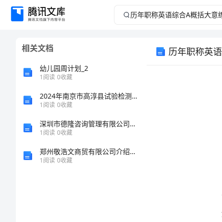
历
年
相关文档
历年职称英语
职
幼儿园周计划_2
称
1
阅读
0
收藏
2024年南京市高淳县试验检测师之交通工程考试题库（基础题）
英
1
阅读
0
收藏
语
深圳市德隆咨询管理有限公司介绍企业发展分析报告
1
阅读
0
收藏
综
郑州敬浩文商贸有限公司介绍企业发展分析报告
1
阅读
0
收藏
合
关注我们!
A
概