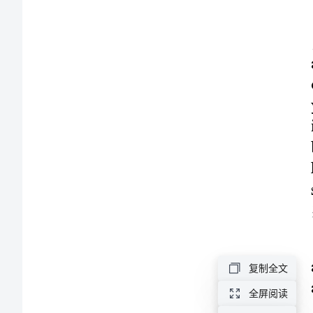
括
大
意
残片).
练
习
题
附
答
复制全文
案
t.
全屏阅读
历