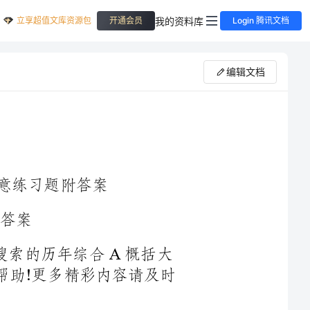
立享超值文库资源包
我的资料库
开通会员
Login 腾讯文档
编辑文档
nothingseeks,nothingfinds.以下是为大家搜索的历年综合A概括大
意练习题附答案，希望对正在关注的您有所帮助!更多精彩内容请及时
igarettebutts(烟
头)werelitteringherhometownbeachinIsleofPalms,SouthCarolina.Whenshele
arnedthatittakesfiveyearsfortheremainsofacigarettetodisintegrate,shedecidedt