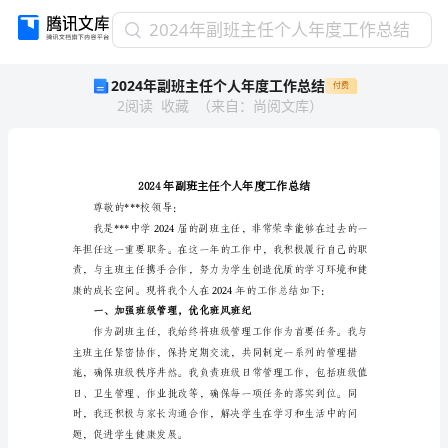
2024
2024年副班主任个人年度工作总结
年
2024年副班主任个人年度工作总结
付费
副
2
阅读
收藏
（
来自
：
尚阅文库
）
班
主
任
个
人
年
尊敬的***校领导：
度