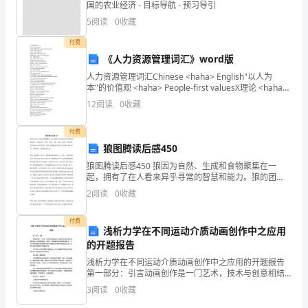
国的农业经济 - 目标导航 - 预习导引
任
5
阅读
0
收藏
这
付费
一
《人力资源管理词汇》word版
人力资源管理词汇Chinese <haha> English"以人为
重
本"的价值观 <haha> People-first valuesX理论 <haha>
Theory XY理论 <haha> The
12
阅读
0
收藏
要
职
付费
狼图腾读后感450
务。
狼图腾读后感450 狼因为自然、生成和食物聚集在一
起，拥有了在人看来异乎寻常的智慧和能力。狼的团
在
结、勇敢、智慧、顽强、忍耐、谨慎、冒险精神，恰似
2
阅读
0
收藏
有形却无形的灵魂。这篇《狼图腾读后感450》是聘才特
这
意为
付费
一
浅析力学在不同运动介质动画创作中之应用
的开题报告
年
浅析力学在不同运动介质动画创作中之应用的开题报告
第一部分：引言动画创作是一门艺术，技术与创意相结
的
合。动画创作中的运动介质模拟是给人们提供更真实、
3
阅读
0
收藏
更生动、更精确的运动效果的重要环节，力学学科中的
工
质点运动