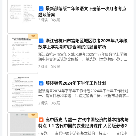
非
最新部编版二年级语文下册第一次月考考点
合素质。
常
题及答案
3
阅读
0
收藏
荣
幸
付费
浙江省杭州市富阳区城区联考2025年八年级
能
数学上学期期中综合测试试题含解析
浙江省杭州市富阳区城区联考2025年八年级数学上学期
够
期中综合测试试题含解析一、单选题（本题共8小题，每
题5分，共40分）1、如图，MN是等边三角形ABC的一
在
2
阅读
0
收藏
条对称轴，D为AC的中点，点P是直线MN上的
过
服装销售2024年下半年工作计划
去
服装销售2024年下半年工作计划2024年下半年工作计划
一、销售目标和策略：1. 设定销售目标：根据市场需求
的
和公司预算，设定下半年的销售目标。具体的目标可以
2
阅读
0
收藏
根据产品类别、销售渠道、地区等进行划分和细化
一
付费
年
高中历史 专题一 古代中国经济的基本结构与
特点 1.1 古代中国的农业经济课件 人民版必修2
担
- 专题一 古代中国经济的基本结构与特点 - 一 古代中