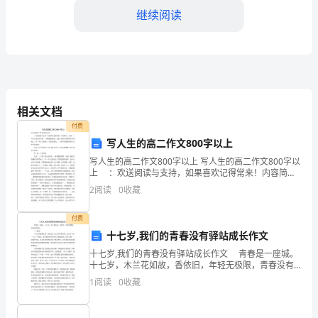
导：
继续阅读
我
是
***
中
相关文档
学
付费
写人生的高二作文800字以上
2024
暖、关怀的大家庭。
写人生的高二作文800字以上 写人生的高二作文800字以
上 ：欢送阅读与支持，如果喜欢记得常来！内容简
届
介：生活，一个多么诱人的字眼，一种温馨的联想，试
2
阅读
0
收藏
想，躺在夕阳掩映下的草地上，串一串人生道路上一
的
付费
副
十七岁,我们的青春没有驿站成长作文
班
十七岁,我们的青春没有驿站成长作文 青春是一座城。
十七岁，木兰花如故，香依旧，年轻无极限，青春没有
主
驿站。 ——题记 十七岁的漫漫征途，我们品尝了太
1
阅读
0
收藏
多的辛酸苦涩，走过了人生一个又一个驿站。我
任，