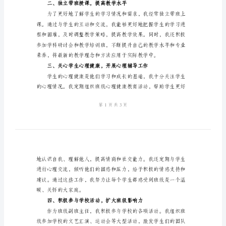
工
作
总
结
2024
年
副
班
主
题，促进学生健康发展。
任
个