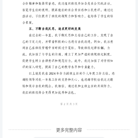
人
年
度
工
作
总
结
尊
敬
的
***
校
领
更多完整内容