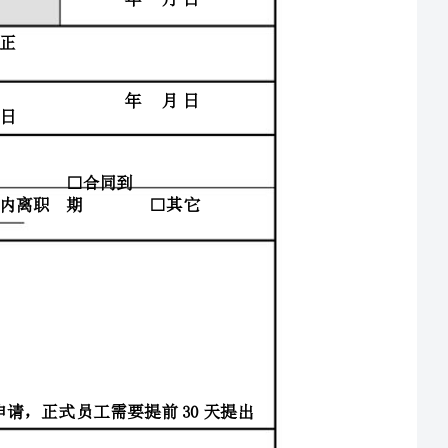
身份证
号
入职时
年
间
计划正
式
年
年月日
离职日
期
□
合
同
到
期
□试用期内离职
□合同期内离职