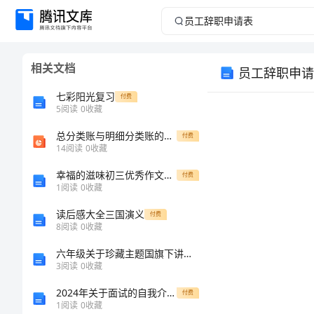
员
工
相关文档
员工辞职申请
辞
七彩阳光复习
付费
职
5
阅读
0
收藏
总分类账与明细分类账的平行登记
申
付费
14
阅读
0
收藏
请
幸福的滋味初三优秀作文600字
付费
1
阅读
0
收藏
表
读后感大全三国演义
付费
8
阅读
0
收藏
员
六年级关于珍藏主题国旗下讲话稿范文
工
3
阅读
0
收藏
辞
2024年关于面试的自我介绍范文
付费
1
阅读
0
收藏
职