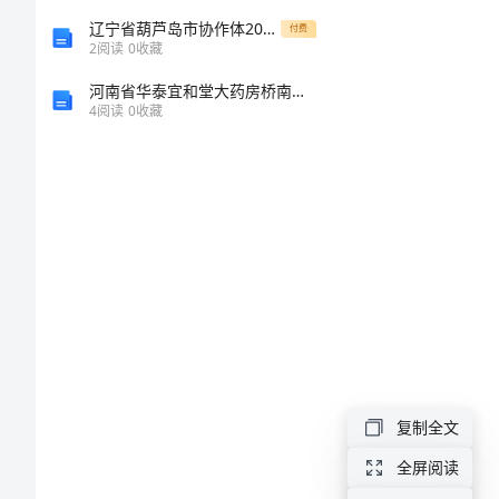
申
辽宁省葫芦岛市协作体2024年高一上学期期中生物全真模拟试卷（含答案）
付费
2
阅读
0
收藏
请
河南省华泰宜和堂大药房桥南店介绍企业发展分析报告
表
4
阅读
0
收藏
申
请
人
身
份
证
号
所
复制全文
在
全屏阅读