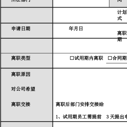
申
请
人
所
在
部
门
申
请
日
期
离
职
类
型
离
职
原
因