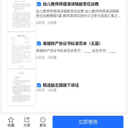
幼儿教师师德演讲稿献责任幼教
动
幼儿教师师德演讲稿献责任幼教 幼儿教师师德演讲稿献
方
责任幼教模板5篇 教师演讲位居听众注意力容易汇集之
处，不但能够提升听众对于演讲的关注，甚至具有增强
6
阅读
0
收藏
案
演说者信赖度权威感的效果。下面给大家
2024
离婚财产协议书标准范本（五篇）
年
离婚财产协议书标准范本男方：_____ 出生年月：_____
二
5
阅读
0
收藏
小
中
段
精选励志国旗下讲话
3
阅读
0
收藏
元
旦
艺
立即使用
术
收藏
分享
更多