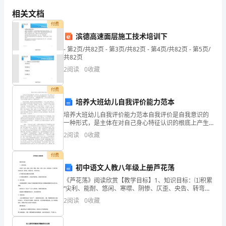
艺术的海洋中感受到快乐和美好。
小
相关文档
中
付费
滨德高速面层施工技术培训下
段
- 第2页/共82页 - 第3页/共82页 - 第4页/共82页 - 第5页/
元
共82页
2
阅读
0
收藏
旦
付费
艺
培养大班幼儿自我评价能力范本
术
培养大班幼儿自我评价能力范本自我评价是自我意识的
一种形式，是主体在对自己身心特征认识的根底上产生
周
的某种判断。作为自我意识的重要因素，自我评价的开
2
阅读
0
收藏
展对幼儿的良好个性的形成，心理健康的开展，以及生
文
活适应和
付费
艺
初中语文人教八年级上册芦花荡
汇
《芦花荡》阅读欣赏【教学目标】1、知识目标：⑴积累
“尖利、能耐、悠闲、寒噤、阴惨、仄歪、央告、转弯抹
角、月 明风清、张皇失措”等词语，掌握字音、字形和词
演
2
阅读
0
收藏
义。⑵了解作者及故事发生的背景。⑶了解的故事情节
活