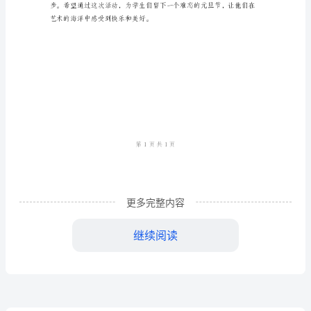
文
发他们对艺术的热爱。
艺
汇
演
和色彩。
活
动
更多完整内容
方
亲近艺术，感受到艺术的魅力。
继续阅读
案
2024
二