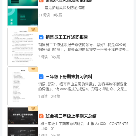
序
- - - 常见护理风险及防范措施 - - - -
31
阅读
0
收藏
(一)
3、根据班组核对的个人产量，计算个人计件秒时。
人
付费
(1)
销售员工工作述职报告
事
工单注明。
销售员工工作述职报告尊敬的领导：您好！我是XX公司
安
销售部门的员工，我荣幸地向您提交一份关于我在过去
(2)
外协加工卸车以收货单
一段时间的工作和工作成果的述职报告。一、工作概况
3
阅读
0
收藏
(3)
排
在过去的时间里，我作为一名销售员工，在公司的销售
部门负
(4)
1、
付费
三年级下册期末复习资料
根
5、根据拨工单计算拨工工资。
词语·成语1、描写庐山云雾的词语2、形容事物不断变化
6、汇总个人秒时。
的词语3、“有×××”格式的成语4、形容才华出众、文采好
据
的词语5、反映李白诗歌的艺术成就的词语6、描绘“沙漠
7、汇总车间总秒时。
1
阅读
0
收藏
之舟”（骆驼）的精神的成语7、与打仗有关
工
付费
作
班会初三年级上学期末总结
要
- 初三年级上学期末总结班会 - 汇报人: XXX - CONTENTS
- 目录 - 01
求
2
阅读
0
收藏