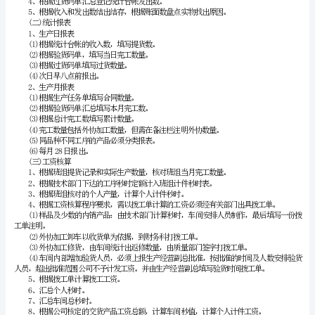
织
有
()
五日常工作
限
1、例会
(1)
公
司
(2)
缝
考核情况，并宣读讲解投产合同的工艺要求，注意事项。
一
3、日清日高：当天的任务当天完成。
车
间
工
作
5、对新入厂的员工进行岗位培训。
程
二、统计工作程序
序
()
一统计台帐