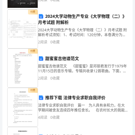
设
付费
2024大学动物生产专业《大学物理（二）》
置
月考试题 附解析
岗
2024大学动物生产专业《大学物理（二）》月考试题 附
解析考试须知：1、考试时间：120分钟，本卷满分为
位
100分。 2、请首先按要求在试卷的指定位置填写您的姓
2
阅读
0
收藏
名、班级、学号。 3、请仔细阅读各种题目的
2、
付费
甜蜜蜜吉他谱范文
根
甜蜜蜜吉他谱范文 《甜蜜蜜》是邓丽君发行于1979年
据
11月15日的音乐专辑，专辑共收录12首歌曲。下面，为
大家分享甜蜜蜜吉他谱，希望对大家有所帮助！ 甜蜜
2
阅读
0
收藏
蜜吉他谱 歌词
岗
付费
位
推荐下载 法律专业求职自我评价
工
法律专业求职自我评价 篇一 为人具有亲和力，在大
学期间被舍友连续四年推任舍长。 在农村长大的我能
作
吃苦耐劳，能够很快适应常加班、出差的工作。 做人
4
阅读
0
收藏
诚实守信准时。 大学期间积极参加各种课外活动，
量