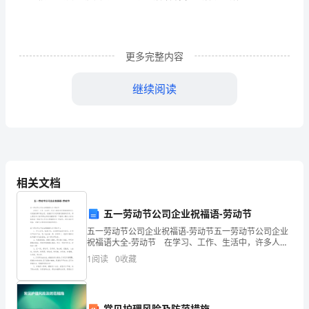
和
业
务
更多完整内容
4、根据过货码单汇总登记统计台帐发出数。
流
继续阅读
()
二统计报表
程
1、生产日报表
(1)
根据统计台帐的收入数，填写提货数。
一、
(2)
根据验货码单，填写当日完工数量。
车
(3)
根据过货码单填写过货数量。
(4)
次日早八点前报出。
间
相关文档
2、生产月报表
管
(1)
根据生产任务单填写合同数量。
五一劳动节公司企业祝福语-劳动节
(2)
根据验货码单汇总填写本月完工数。
理
五一劳动节公司企业祝福语-劳动节五一劳动节公司企业
(3)
根据总计完工数填写累计数量。
祝福语大全-劳动节 在学习、工作、生活中，许多人都
工
有过写祝福语的经历，对祝福语都不陌生吧，祝福语可
(4)
1
阅读
0
收藏
以起到增进感情的作用。那么要怎样才能写得出好的祝
作
(5)
同品种不同工序的产品必须分类报表。
(6)28
每月日报出。
程
三工资核算
()
常见护理风险及防范措施