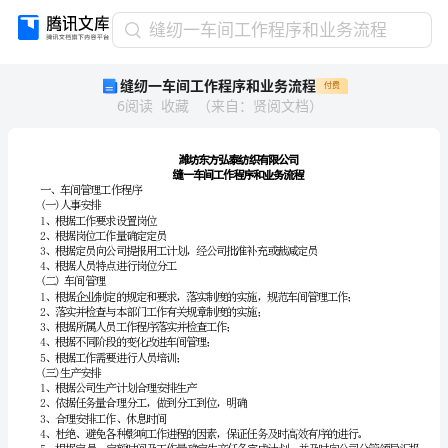
缝
缝纫一车间工作程序和业务流程
纫
缝纫一车间工作程序和业务流程
付费
一
6
阅读
收藏
（
来自
：
贤阅文档
）
车
间
工
作
一、车间管理工作程序
()
一人事安排
程
1、根据工作要求设置岗位
2、根据岗位工作量确定定员
序
4、根据人员特点进行岗位分工
和
()
二车间管理