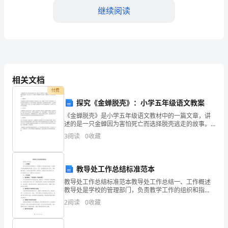
标
继续阅读
1.
提
高
等，满足不同年龄段观众的需求。
相关文档
运
3.文化交流活动
付费
动
探究《金蝉脱壳》：小学五年级语文教案
员
《金蝉脱壳》是小学五年级语文教材中的一篇文章，讲
述的是一只金蝉因为害怕死亡而选择脱壳逃走的故事。
品，增进相互了解和欣赏。
本文将从以下三个方面对《金蝉脱壳》进行探究：背景
的
3
阅读
0
收藏
知识、文本分析和教学思考。一、背景知识《金蝉脱
壳》的故事
竞
多元文化的魅力。
技
教导处工作总结标准范本
教导处工作总结标准范本教导处工作总结一、工作概述
水
教导处是学校的管理部门，负责教学工作的组织和指
导，全面提升学校的教育教学质量。在过去一年中，我
2
阅读
0
收藏
平：
在教导处的工作中，积极履行职责，主要涉及教学管
理、教师培训
通