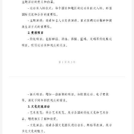
结
标
准
样
本
2024
年
二、活动内容
运
1.开幕式
动
会
主题活动的意义和内涵。
主