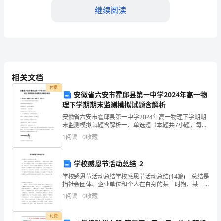
继续阅读
这
个
充
满
相关文档
了
付费
安徽省六安市霍邱县第一中学2024年高一物
童
理下学期期末监测模拟试题含解析
真
安徽省六安市霍邱县第一中学2024年高一物理下学期期
末监测模拟试题含解析一、单选题（本题共7小题，每题
4分，共28分）1、下列关于速度和加速度的说法中正确
和
1
阅读
0
收藏
的是（ ）A.速度方向就是加速度的方向B
活
学校感恩节活动总结_2
力
学校感恩节活动总结学校感恩节活动总结(14篇) 总结是
指社会团体、企业单位和个人在自身的某一时期、某一
的
项目或某些工作告一段落或者全部完成后进行回顾检
1
阅读
0
收藏
查、分析评价，从而肯定成绩，得到经验，找出差距，
工
付费