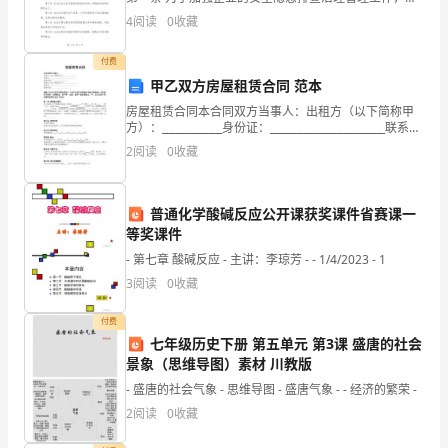
____
障员工的人身安全和财产安全，提高企业的经济效益和
4
阅读
0
收藏
社会形象，制定本制度。第二条 本制度适用于企业全
字
付费
的
甲乙双方房屋租赁合同 范本
篇
房屋租赁合同本合同双方当事人：出租方（以下简称甲
方）：____________身份证：_______________________联系电
幅
话：_________ __承租方（以下简称乙方）：__
2
阅读
0
收藏
里，
普通化学酸碱反应公开课获奖课件省赛课一
我
等奖课件
将
- 第七章 酸碱反应 - 主讲：李琼芳 - - 1/4/2023 - 1
与
3
阅读
0
收藏
大
付费
七年级历史下册 第五单元 第3课 盛唐的社会
家
景象（思维导图）素材 川教版
分
- 盛唐的社会气象 - 思维导图 - 盛唐气象 - - 经济的繁荣 -
2
阅读
0
收藏
享