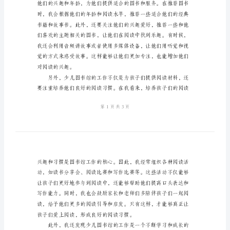
儿
图
书
馆
工
作
心
得
作
的。
为
一
名
少