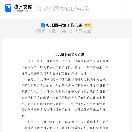
少
少儿图书馆工作心得
儿
少儿图书馆工作心得
付费
图
4
阅读
收藏
（
来自
：
尚阅文库
）
书
馆
工
作
心
得
少