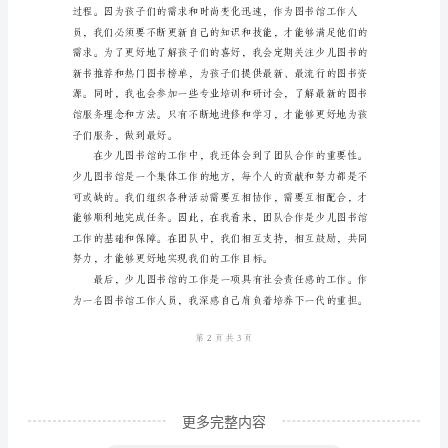
儿
图
书
馆
的
工
对阅读的兴趣。
作
人
员，
我
有
幸
更多完整内容
在