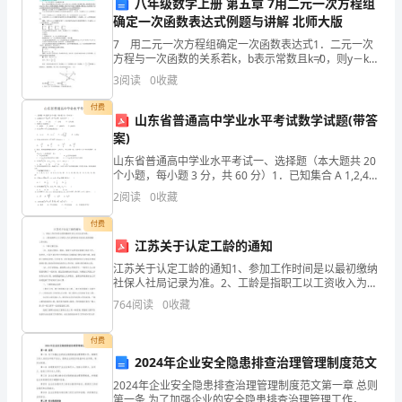
作
八年级数学上册 第五章 7用二元一次方程组
确定一次函数表达式例题与讲解 北师大版
环
7 用二元一次方程组确定一次函数表达式1．二元一次
方程与一次函数的关系若k，b表示常数且k≠0，则y－kx
境
＝b为二元一次方程，有无数个解；将其变形可得y＝kx
3
阅读
0
收藏
＋b，将x，y看作自变量、因变量，则y＝k
中
付费
山东省普通高中学业水平考试数学试题(带答
学
案)
子们服务，做到最好。
到
山东省普通高中学业水平考试一、选择题（本大题共 20
个小题，每小题 3 分，共 60 分）1．已知集合 A 1,2,4，
了
B 2,4， 8，则 A B （A．{4} B．{2}
2
阅读
0
收藏
很
付费
江苏关于认定工龄的通知
多
江苏关于认定工龄的通知1、参加工作时间是以最初缴纳
东
社保人社局记录为准。2、工龄是指职工以工资收入为生
活资料的全部或主要来源的工作时间。3、工龄计算方
764
阅读
0
收藏
法：(1)、连续计算法。例如，某职工从甲单位调到乙单
西。
付费
在
2024年企业安全隐患排查治理管理制度范文
这
2024年企业安全隐患排查治理管理制度范文第一章 总则
第一条 为了加强企业的安全隐患排查治理管理工作，保