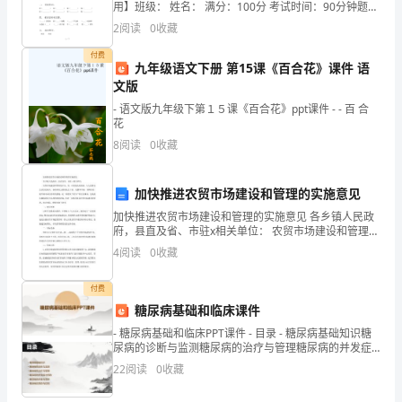
用】班级： 姓名： 满分：100分 考试时间：90分钟题序
个
一二三四五六七八九十总分得分一、 看拼音写词语。mǔ
2
阅读
0
收藏
zhǐ
高
付费
九年级语文下册 第15课《百合花》课件 语
度
文版
智
- 语文版九年级下第１５课《百合花》ppt课件 - - 百 合
花
能
8
阅读
0
收藏
化
加快推进农贸市场建设和管理的实施意见
和
加快推进农贸市场建设和管理的实施意见 各乡镇人民政
府，县直及省、市驻x相关单位： 农贸市场建设和管理是
数
中央、省、市各级高度重视，与人民群众生活息息相
4
阅读
0
收藏
关，各级政府主抓的民生工程，是繁荣市场、
字
付费
化
糖尿病基础和临床课件
的
- 糖尿病基础和临床PPT课件 - 目录 - 糖尿病基础知识糖
尿病的诊断与监测糖尿病的治疗与管理糖尿病的并发症
时
与预防糖尿病的饮食与营养糖尿病的预防与
22
阅读
0
收藏
代