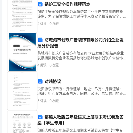
教
锅炉工安全操作规程范本
锅炉工安全操作规程范本锅炉是工业生产中常用的热能
学
3.引入技术支持和智能监控
设备，为了保障锅炉工作过程中人身安全和设备安全，
制定并严格执行锅炉工安全操作规程是非常重要的。下
4
阅读
0
收藏
计
面是一个关于锅炉工安全操作规程的范本，供参考。第
一章 总
划》
防城港市创玖广告装饰有限公司介绍企业发
差
展分析报告
防城港市创玖广告装饰有限公司 企业发展分析结果企业
异
发展指数得分企业发展指数得分防城港市创玖广告装饰
有限公司综合得分说明：企业发展指数根据企业规模、
4
阅读
0
收藏
化
企业创新、企业风险、企业活力四个维度对企业发展情
质。
况进
教
四
对赌协议
学
投资协议书甲方：身份证号：地址：乙方：身份证号：
地址：甲乙双方本着自发、同样、公正、老实信用的原
2023
那么，经磋商一致，就甲方向乙方投资达成如下协议：
1.进一步激发学生的兴趣和动力
5
阅读
0
收藏
第一条声明、保证及许诺甲乙双方在此作出以下声明、
年，
保证及许
部编人教版五年级语文上册期末考试卷及答
在
案【学生专用】
这
部编人教版五年级语文上册期末考试卷及答案【学生专
2.促进学生的全面发展