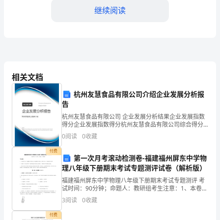
枯
继续阅读
燥
的
1.让学生参与运动项目选择
体
育
相关文档
课：
杭州友慧食品有限公司介绍企业发展分析报
告
探
杭州友慧食品有限公司 企业发展分析结果企业发展指数
索
得分企业发展指数得分杭州友慧食品有限公司综合得分
说明：企业发展指数根据企业规模、企业创新、企业风
0
阅读
0
收藏
其加强训练。
《最
险、企业活力四个维度对企业发展情况进行评价。该企
业的
付费
2.制定差异化教学计划
新
第一次月考滚动检测卷-福建福州屏东中学物
理八年级下册期末考试专题测评试卷（解析版）
体
福建福州屏东中学物理八年级下册期末考试专题测评 考
试时间：90分钟；命题人：教研组考生注意：1、本卷分
育
第I卷（选择题）和第Ⅱ卷（非选择题）两部分，满分100
3
阅读
0
收藏
分，考试时间90分钟2、答卷前，考生务必用0
课
付费