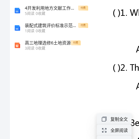
二
4开发利用地方文献工作经验浅谈
付费
5
阅读
0
收藏
次
装配式建筑评价标准示范项目申报书（框架）
付费
1
阅读
0
收藏
模
高三地理选修6土地资源
付费
3
阅读
0
收藏
拟
试
题
一、
单
项
复制全文
选
全屏阅读
择