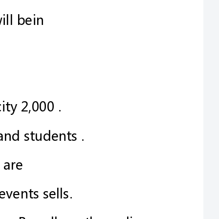
15115
一、单项选择(共小题；每小题分，计分)
ABCD
prisonfor2years.
A.an;aB./;/C.an;/D./;the