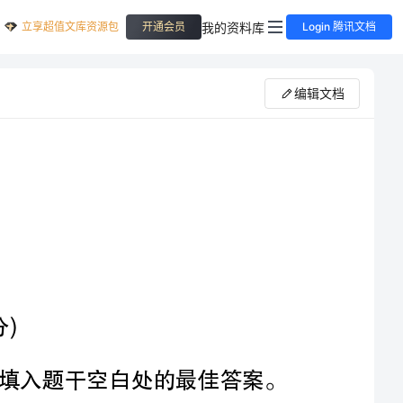
立享超值文库资源包
我的资料库
开通会员
Login 腾讯文档
编辑文档