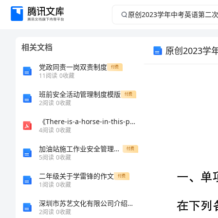
原
创
相关文档
原创2023
2023
党政同责一岗双责制度
付费
学
11
阅读
0
收藏
年
班前安全活动管理制度模版
付费
2
阅读
0
收藏
中
《There-is-a-horse-in-this-photo--》教学反思(可打印修改)
4
阅读
0
收藏
考
加油站施工作业安全管理规定
付费
5
阅读
0
收藏
英
二年级关于学雷锋的作文
付费
语
1
阅读
0
收藏
深圳市苏艺文化有限公司介绍企业发展分析报告
第
2
阅读
0
收藏