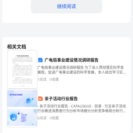
策
继续阅读
划
书
标
相关文档
题：
服装，展示各种前沿科技应用。
2024
广电局事业建设情况调研报告
年
广电局事业建设情况调研报告 为了深入贯彻落实科学发
展观，促进广电事业建设的科学发展，本人结合学习实
明
践活动的开展，于xx年3月20日—31日，就我局事业建
1
阅读
0
收藏
设情况，通过深入基层单位实地调查了解、翻阅
天
的
色将通过情感故事牵
亲子活动行业报告
- 亲子活动行业报告 - CATALOGUE - 目录 - 引言亲子活动
努
5.结尾：合唱与舞蹈表演
行业概述消费者行为分析市场细分分析竞争格局分析行
业趋势
6
阅读
0
收藏
力
——