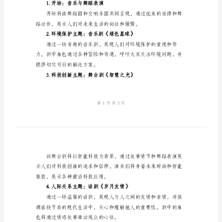
的
文
艺
演
出
二、演出主题
策
划
书
三、演出内容规划
2024
1.开场：音乐与舞蹈表演
年