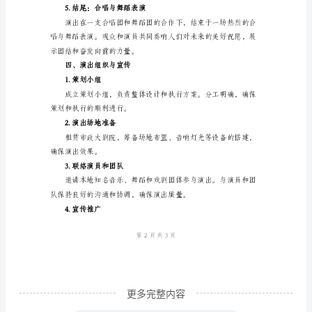
为
我
们
的
明
天
提供切实可行的解决方案。
努
力
的
文
艺
演
更多完整内容
出