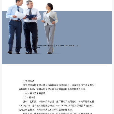
底
修
订
稿
墙
面
底
天
花
乳
胶
漆