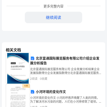
涂
更多完整内容
饰
1.工程做法
继续阅读
工
程
主
2.材料要求及主要机具
(1)材料准备
要
相关文档
包
北京富通国际展览服务有限公司介绍企业发
括
展分析报告
墙
北京富通国际展览服务有限公司 企业发展分析结果企业
发展指数得分企业发展指数得分北京富通国际展览服务
有限公司综合得分说明：企业发展指数根据企业规模、
柱
2
阅读
0
收藏
企业创新、企业风险、企业活力四个维度对企业发展情
况进
面
水型产品标准。
付费
小河环境的变化作文
(2)主要机具
和
小河环境的变化作文 小河的呼救声唤醒了人类的同情，
为了解决河水污染的问题，人们在小河旁修筑了堤坝。
顶
如今的小河又恢复了青春。以下内容是为您精心的小河