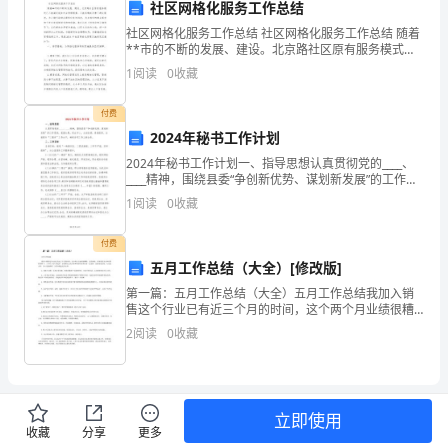
社区网格化服务工作总结
(3)修补腻子
为
社区网格化服务工作总结 社区网格化服务工作总结 随着
**市的不断的发展、建设。北京路社区原有服务模式已
墙
不能满足现在社会管理需要。不能承载新形势下群众需
1
阅读
0
收藏
求。为
柱
付费
面
2024年秘书工作计划
刷
2024年秘书工作计划一、指导思想认真贯彻党的____、
____精神，围绕县委“争创新优势、谋划新发展”的工作思
路，把握大局，突出中心，主动协调，高效服务，全面
乳
1
阅读
0
收藏
提升“三服务”工作水平，确保各项工作上新
胶
付费
五月工作总结（大全）[修改版]
漆；
第一篇：五月工作总结（大全）五月工作总结我加入销
顶
售这个行业已有近三个月的时间，这个两个月业绩很糟
糕，总的来说，在领导的关心和同事的帮助下，工作有
2
阅读
0
收藏
棚
了较大的进步。虽然跟自己的目标和领导的要求还有一
定差距，
涂
饰
立即使用
收藏
分享
更多