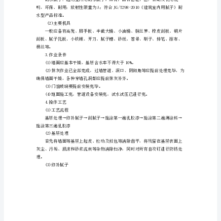
技
术
交
底
1.
工
程
做
法
WEIHUA8Q8-WEIHUA1688】
本
工
程
中