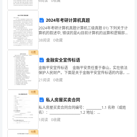
6
阅读
0
收藏
环境的变化作文，欢迎参考！ 我的家就住在河阳广
棚
棉丝等。
两
3.作业条件
2024年考研计算机真题
部
2024年考研计算机真题计算机三级真题 01) 下列关于计
算机的叙述中, 错误的是A)目前计算机的运算和逻辑部件
分，
采用的是超大规模集成电路B)计算机的运算速度不断提
38
阅读
0
收藏
高, 其成本也越来越高C
墙
付费
(3)门窗玻璃要提前安装完毕。
柱
金融安全宣传标语
金融平安宣传标语 金融平安责任重于泰山，实在依法
面
4.操作工艺
保护人民财产。下面是关于金融平安宣传标语的内容，
欢迎阅读！ 1、平安快捷的效劳，默默无闻的付出。
涂
(1)工艺流程
21
阅读
0
收藏
2、安安心心存进来，放放心心取回去 3
饰
付费
施涂第三遍乳胶漆
私人房屋买卖合同
工
(2)基层处理
私人房屋买卖合同合同编号：__________1.1 名称（或姓
程
名）：____________________1.2 地址：
____________________1.3 法定代表人（或负责人）：__
1
阅读
0
收藏
主
付费
要
理。