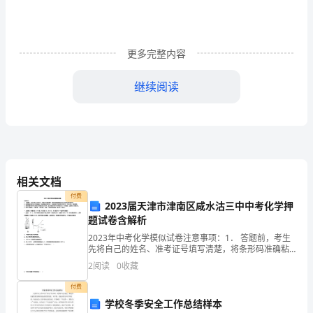
工整整非常漂亮。后来我才知道，小妹妹上学要翻过两座山才
的
冬
更多完整内容
天，
件
妈
经过了这
继续阅读
妈
带
我
考
【参
相关文档
去
付费
了
2023届天津市津南区咸水沽三中中考化学押
题试卷含解析
今天，我读了一篇文章《一
一
2023年中考化学模似试卷注意事项：1． 答题前，考生
先将自己的姓名、准考证号填写清楚，将条形码准确粘
个
贴在考生信息条形码粘贴区。2．选择题必须使用2B铅笔
2
阅读
0
收藏
填涂；非选择题必须使用0．5毫米黑色字迹的签字
偏
付费
远
学校冬季安全工作总结样本
问他，今天又犯了什么错?马小跳为了尽快逃走，一