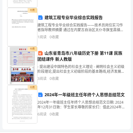
的教师请示报告，欢迎阅读，希望大家能够喜欢。
感
付费
建筑工程专业毕业综合实践报告
受
建筑工程专业毕业综合实践报告——技术员岗位实习作
一
者指导教师摘要 通过在内蒙古自治区太仆寺旗宝昌镇凤
苑小区工程的土建工程项目进行为期两个多月的综 合实
1
阅读
0
收藏
下
践，熟悉了砖混结构住宅楼土建工程的施工过程，学会
了
生
付费
山东省青岛市八年级历史下册 第11课 民族
团结课件 新人教版
活。
- 提出建设中国特色的社会主义理论 - 阐明社会主义初级
汽
阶段理论,提出社会主义初级阶段的基本路线,经济发展三
步走战略 - 发展才是硬道理
3
阅读
0
收藏
车
付费
行
2024年一年级班主任年终个人思想总结范文
驶
2024年一年级班主任年终个人思想总结范文日期: 2024
有
忘带
一次，我的橡皮
年12月31日致：学生家长尊敬的家长们：值此2024年年
末之际，我怀着满满的感激与欣慰之情，写下这封思想
了
6
阅读
0
收藏
总结信，向各位家长感谢与报告一年级班级
好