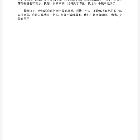
关
于
尊
请喝水!这是我平时节省下来的钱买的新杯子，我一次
重
与
平
天气是非常的寒冷，还好我
等
的】
记
得
能
我想可
一
年
都
前