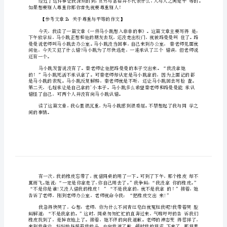
尊
重
与
关于尊重与平等的作文【参
平
等
年
带
记得一
前的冬天，妈妈
的
感受一下生活。
作
文
【参
汽车
考
了下来。当我走进四处通风的房子时发现老农家又脏又乱，
家具
不全。屋里
文
都
有
别冷
没
章
有点
渴
有
有
时我
口
了，问妈妈要
没
1: