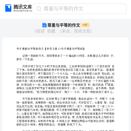
尊
尊重与平等的作文
重
尊重与平等的作文
付费
与
3
阅读
收藏
（
来自
：
贤阅文档
）
平
等
的
作
文
关
于