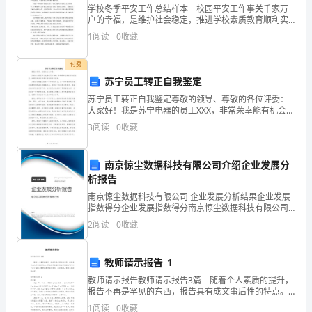
学校冬季平安工作总结样本 校园平安工作事关千家万
的
有
户的幸福，是维护社会稳定，推进学校素质教育顺利实
还
一个。
施的重要因素。本学期，我校从落实科学开展观，构建
1
阅读
0
收藏
小
社会主义和谐社会的高度，牢固树立“平安第一，预防为
主”
村
付费
马小跳发誓说没
苏宁员工转正自我鉴定
庄，
苏宁员工转正自我鉴定尊敬的领导、尊敬的各位评委：
的！”马小跳死活不承认拿了。可秦老师却认定是马小跳拿的，因为上面记的
大家好！我是苏宁电器的员工XXX，非常荣幸能有机会站
去
在这里，向领导和各位评委介绍我的自我鉴定。入职苏
3
阅读
0
收藏
宁电器已经有一年半的时间了，这一年半的时间对我来
那
说是
里
第二天，毛超承让是自己拿的'小本子。马小跳多么希望秦老师和路曼曼
南京惊尘数据科技有限公司介绍企业发展分
析报告
过
错怪了自己，可两个人并没
南京惊尘数据科技有限公司 企业发展分析结果企业发展
指数得分企业发展指数得分南京惊尘数据科技有限公司
几
综合得分说明：企业发展指数根据企业规模、企业创
2
阅读
0
收藏
新、企业风险、企业活力四个维度对企业发展情况进行
天
评价。
苦
教师请示报告_1
间的事情。
教师请示报告教师请示报告3篇 随着个人素质的提升，
日
报告不再是罕见的东西，报告具有成文事后性的特点。
那么你真正懂得怎么写好报告吗？以下是小编精心整理
子，
1
阅读
0
收藏