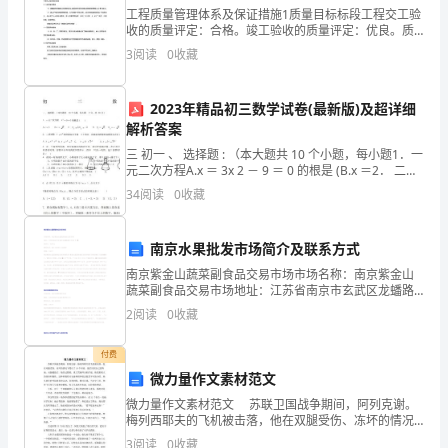
工程质量管理体系及保证措施1质量目标标段工程交工验
everymorningigoout,run,playwiththehorizontalbar,etc.,so,i
收的质量评定：合格。竣工验收的质量评定：优良。质
heschoolsportsespeciallygood,ilearnalsoisnotinquestion,t
精简自我介绍一分钟篇3
量目标：分项工程合格率100%分项工程质量等级评定评
3
阅读
0
收藏
htesthasneverbeenunder90points,myenglishisgoodtoo.so,
分值不小于 93 分。2工程质量管理体系项目经理部
waysbepermeatedwiththeexpressionofjoy.
各位面试官：
myweaknessisnotplayingbasketball,alsodontknowtowhatiti
2023年精品初三数学试卷(最新版)及超详细
ustdontlike,andiwasalwaysabsent-
解析答案
mindedinclass,donotpayattenti
三 初一 、 选择题 : （本大题共 10 个小题，每小题1．一
ontothelecture.so,theteachercalledme,imfullofconfidencet
元二次方程A.x ＝ 3x 2 － 9 ＝ 0 的根是 (B.x ＝2． 二次
函数A.y x 2y3B.3C.x13 .xx 2 的图象
dup,eightypercentareonthewhole,oftheteacher,gasandlaug
34
阅读
0
收藏
sisme,aslongasaseeme,ialwayssmile,iwillwarmyouandsay"h
omeon.
南京水果批发市场简介及联系方式
南京紫金山蔬菜副食品交易市场市场名称：南京紫金山
蔬菜副食品交易市场地址：江苏省南京市玄武区龙蟠路
新庄村88号 �联系人：高厚元 联系电话：025-
2
阅读
0
收藏
5412761 5412087邮编：21
付费
微力量作文素材范文
微力量作文素材范文 苏联卫国战争期间，阿列克谢。
梅列西耶夫的飞机被击落，他在双腿受伤、冻坏的情况
下爬行了18个昼夜，最后回到自己的阵地。双腿截肢
3
阅读
0
收藏