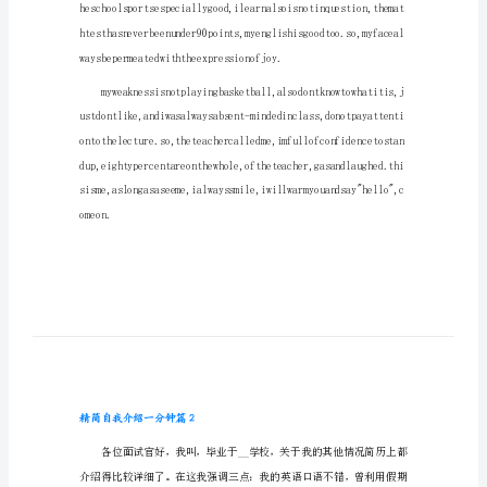
精简自我介绍一分钟篇1
简
自
我
介
绍
一
分
钟
精
简
自
我
介