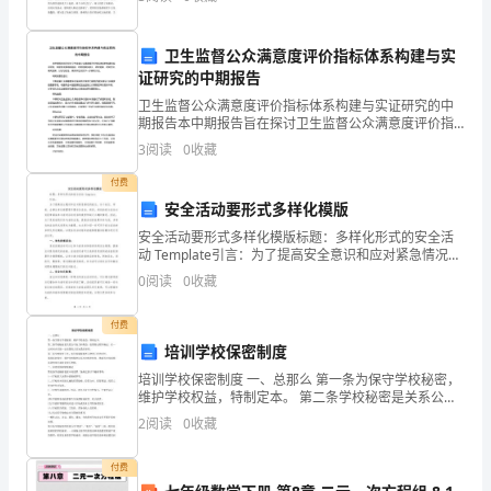
后，他经过锻炼，重又驾驶歼击机作战。他很重视人的
体育
卫生监督公众满意度评价指标体系构建与实
证研究的中期报告
卫生监督公众满意度评价指标体系构建与实证研究的中
期报告本中期报告旨在探讨卫生监督公众满意度评价指
标体系的构建和实证研究。本报告主要结构包括：研究
3
阅读
0
收藏
背景及意义、研究进展、研究方法、研究结果、讨论与
结论、研
付费
安全活动要形式多样化模版
安全活动要形式多样化模版标题：多样化形式的安全活
动 Template引言：为了提高安全意识和应对紧急情况的
能力，各个社区、学校、企事业单位都需要开展安全活
0
阅读
0
收藏
动。然而，传统的安全活动方式经常面临参与者对活
付费
培训学校保密制度
培训学校保密制度 一、总那么 第一条为保守学校秘密，
维护学校权益，特制定本。 第二条学校秘密是关系公司
权力和利益，依照特定程序确定，在一定时间内只限一
2
阅读
0
收藏
定范围的人员知悉的事项。 第三条学校保密工作，实行
付费