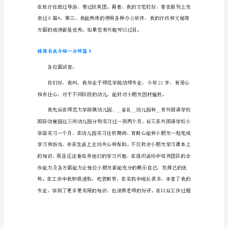
绍
一
分
钟
篇
1
mynameis,thisyear18yearsold,justin
精
简
omeon.
自
我
介
绍
一
分