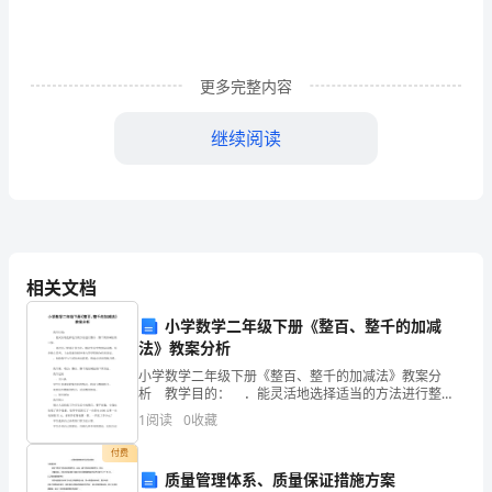
钟
精
简
自
更多完整内容
我
介
继续阅读
绍
一
精简自我介绍一分钟篇2
分
钟
篇
相关文档
1
mynameis,thisyear18yearsold,justinhighschool.imofmediu
小学数学二年级下册《整百、整千的加减
,66,row10thintheclassagain,longshortnose,handsfeettoobi
法》教案分析
rofeyesarenotbig,blueeyesspecial,abigmouthspecialcansay
小学数学二年级下册《整百、整千的加减法》教案分
gasyousaid,saidanhourisalsonoproblem,isneithertallnorsh
析 教学目的： ．能灵活地选择适当的方法进行整
百、整千的加减法的口算。 ．通过自己探索计算方
tfatorthinbody.ingeneralishandsome.igotoschoolinbeijing,
1
阅读
0
收藏
法，解决生活中的实际问题，培养独立思考、主动探索
hooluniformisnotgood-
的
付费
looking,allisblue,sospecialgoodrecogniti
质量管理体系、质量保证措施方案
on,aseebeamiddleschoolstudent.myadvantageismoved,lov