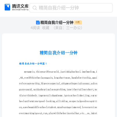
精
精简自我介绍一分钟
简
精简自我介绍一分钟
付费
自
4
阅读
收藏
（
来自
：
三一办公
）
我
介
绍
一
分
钟
精