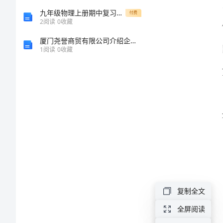
划
九年级物理上册期中复习试题
付费
2
阅读
0
收藏
方
厦门尧誉商贸有限公司介绍企业发展分析报告
1
阅读
0
收藏
案
迎
接
17
个
记
者
节
复制全文
活
全屏阅读
动