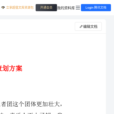
立享超值文库资源包
我的资料库
开通会员
Login 腾讯文档
编辑文档
由于招新过后，新会员的加入使记者团这个团体更加壮大，
同时，大部分会员对记者团所需要具备的精神、素质人不太了解。我
们希望通过新老会员交流会以及访谈的形式进行交流，希望将老会员
的经验教训传授给下一届的同学，从而提高学生记者的热情以及专业