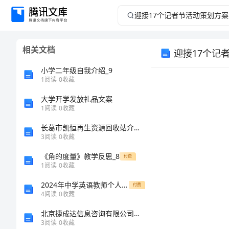
迎
接
相关文档
迎接17个记
17
小学二年级自我介绍_9
个
1
阅读
0
收藏
记
大学开学发放礼品文案
1
阅读
0
收藏
者
长葛市凯恒再生资源回收站介绍企业发展分析报告
3
阅读
0
收藏
节
《角的度量》教学反思_8
付费
1
阅读
0
收藏
活
2024年中学英语教师个人总结
付费
动
4
阅读
0
收藏
北京捷成达信息咨询有限公司介绍企业发展分析报告
策
3
阅读
0
收藏