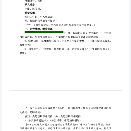
法
教学目标
1．知识技能目标：
的
较简便；
初
（2）认识乘号，会读、写乘法算式；
2．过程性目标：
步
认
力。
识
3．德育性目标：
（1）初步培养小组合作和分工协
“乘
的教育。
法
教具准备
的
电脑课件、笑脸。
初
学具准备
小棒、练习纸。
步