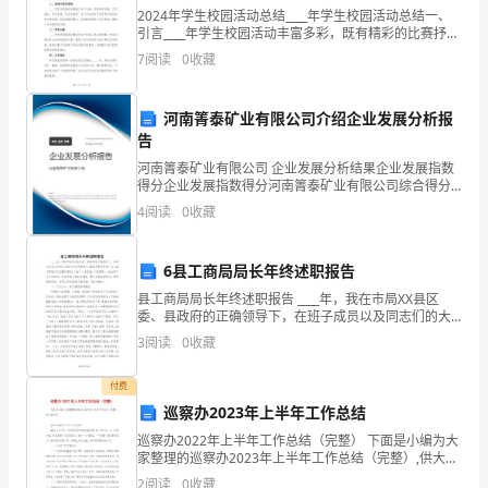
科
2024年学生校园活动总结____年学生校园活动总结一、
引言____年学生校园活动丰富多彩，既有精彩的比赛抒发
书
特点，用了多少根小棒？
学生们的激情与才华，又有丰富多样的社会实践活动培
7
阅读
0
收藏
养学生的社会责任感和实践能力。本文将对__
·
数
河南箐泰矿业有限公司介绍企业发展分析报
告
学
河南箐泰矿业有限公司 企业发展分析结果企业发展指数
得分企业发展指数得分河南箐泰矿业有限公司综合得分
（二
说明：企业发展指数根据企业规模、企业创新、企业风
4
阅读
0
收藏
险、企业活力四个维度对企业发展情况进行评价。该企
年
业的
级
6县工商局局长年终述职报告
读作：4乘5等于20。
县工商局局长年终述职报告 ____年，我在市局XX县区
上
委、县政府的正确领导下，在班子成员以及同志们的大
力支持帮助下，团结和带领全县广大工商干部职工切实
3
阅读
0
收藏
册）》
表示？
履行职责，以创“一流队伍、一流管理、一流业绩
第
付费
进行。
巡察办2023年上半年工作总结
四
巡察办2022年上半年工作总结（完整） 下面是小编为大
单
家整理的巡察办2023年上半年工作总结（完整）,供大家
参考。 巡察办2023年上半年工作总结 2023年上半年，
2
阅读
0
收藏