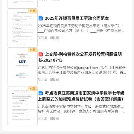
市
元
付费
“乘
2025年连锁百货员工劳动合同范本
法
2025年连锁百货员工劳动合同范本甲方（用人单位）：
____连锁百货公司乙方（员工）：____根据《中华人民共
的
和国劳动法》、《中华人民共和国劳动合同法》及相关
0
阅读
0
收藏
法律法规，甲乙双方遵循平等、自愿、公平、诚
初
付费
上交所-利柏特首次公开发行股票招股说明
步
书-20210713
认
江苏利柏特股份有限公司Jiangsu Libert INC.（江苏省张
家港江苏扬子江重型装备产业园沿江公路 2667 号）首次
识”。
公开发行股票招股说明书保荐机构（主承销商）（上海
3
阅读
0
收藏
市黄浦区广东路 689 号
教
付费
考点攻克江苏南通市田家炳中学数学七年级
学
上册整式的加减难点解析试卷（含答案详解版）
江苏南通市田家炳中学数学七年级上册整式的加减难点
目
解析 考试时间：90分钟；命题人：教研组考生注意：
1、本卷分第I卷（选择题）和第Ⅱ卷（非选择题）两部
标
4
阅读
0
收藏
分，满分100分，考试时间90分钟2、答卷前，考生务
1．