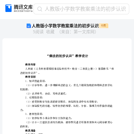
人
人教版小学数学教案乘法的初步认识
教
人教版小学数学教案乘法的初步认识
付费
版
5
阅读
收藏
（
来自
：
第一文库网
）
小
学
数
学
教
案
教学内容
乘
法的初步认识”。