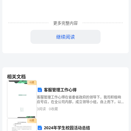
教
版
《义
更多完整内容
务
继续阅读
教
育
为两类，是哪两类？
课
程
相关文档
标
付费
客服管理工作心得
准
客服管理工作心得在省委省政府的领导下，我司积极响
实
应号召，在全公司内部，成立领导小组，自上而下，以
支部为单位，全面开展“继续解放思想，坚持改革开放，
3
阅读
0
收藏
验
争当实践科学发展观的排头兵”的学习讨论活动，将解放
思想
二、实践操作，引导探究
教
付费
2024年学生校园活动总结
1．引导探究