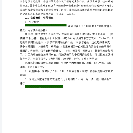
教学过程
认
课前二分钟：小九九诵读
师：你知识乘法的哪些知识？
识”
教
一、创设情境，激发兴趣
学
设
计
教师巡视）
算式）
教
学
内
容
人