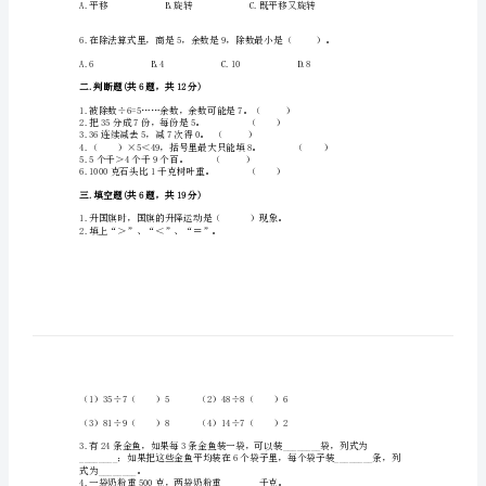
期
2.4×7+2()3×8+3。
末
A.>B.<C.=
测
3.下面与32÷8得数
试
D.40÷5
卷
精
品
5.左图是经过（）得到的。
（各
地