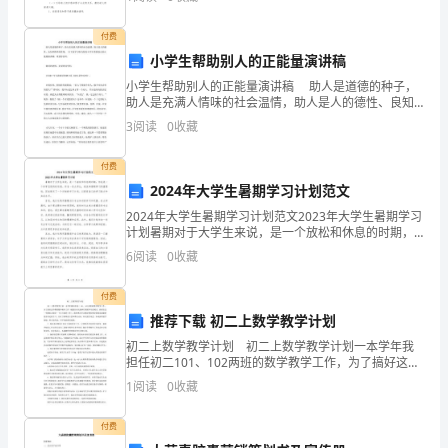
是好的呢？下面是小编收集整理的《设计有趣的影子》
教
（
五.作图题(共1题，共8分)
付费
小学生帮助别人的正能量演讲稿
）。
小学生帮助别人的正能量演讲稿 助人是道德的种子，
A.792
助人是充满人情味的社会温情，助人是人的德性、良知
和教养的体现。 以下是学习啦为你的小学生帮助别人的
3
阅读
0
收藏
－
正能量演讲稿，希望你喜欢。 敬爱的老师、亲爱的
268
付费
2024年大学生暑期学习计划范文
B.642
2024年大学生暑期学习计划范文2023年大学生暑期学习
－
计划暑期对于大学生来说，是一个放松和休息的时期，
但也是一个非常宝贵的时间段。作为一名大学生，我深
6
阅读
0
收藏
89
知暑期学习的重要性，因此制定了一个详细的学习计划
C.392+99
付费
推荐下载 初二上数学教学计划
人
初二上数学教学计划 初二上数学教学计划一本学年我
教
担任初二101、102两班的数学教学工作，为了搞好这学
版
期的数学教学工作，根据自身及我所任教的学生的特
1
阅读
0
收藏
点，我将在这一学期重点做好一下几方面的工作1、做好
数
学
付费