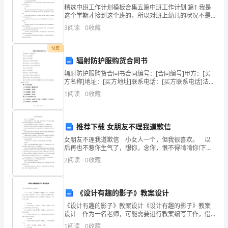
）。
精选中班工作计划模板合集五篇中班工作计划 篇1 我是
分)1.
这个学期才接到这个班的，所以对班上幼儿的状况不是
四.计算题(共2题，共29分)
很清楚。我们班共有幼儿39名，其中男生14名，女生18
3
阅读
0
收藏
估
名。 经过一周与幼儿的相处，
1.直接写出得数。
一
付费
辐射防护服购货合同书
估，
辐射防护服购货合同书合同编号：[合同编号]甲方：[买
结
方名称]地址：[买方地址]联系电话：[买方联系电话]法定
代表人：[买方法定代表人]身份证号码：[买方身份证号
1
阅读
0
收藏
码]乙方：[卖方名称]地址：[卖方地址]
果
大
推荐下载 女朋友不理我道歉信
于
女朋友不理我道歉信 小女人一个，但我很喜欢。 以
后再也不惹你生气了，想你，念你，恨不得啃啃你!下面
550
是小编为大家整理的女朋友不理我道歉信，希望对大家
2
阅读
0
收藏
有帮助。 女朋友不理我道歉信篇一不管对错，在
2.列式计算。
的
（1）除数是7，被除数是49，商是多少？
算
《设计有趣的影子》教案设计
（2）把40平均分成5份，每份是多少？
式
《设计有趣的影子》教案设计《设计有趣的影子》教案
设计 作为一名老师，可能需要进行教案编写工作，借
助教案可以让教学工作更科学化。那么什么样的教案才
是
（3）72里面有几个9？
1
阅读
0
收藏