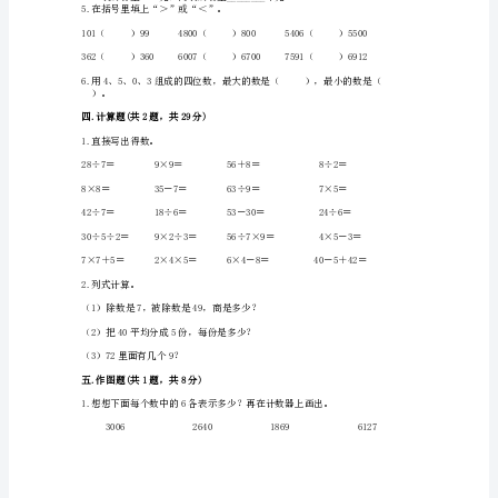
真
题）
二.判断题(共6题，共12分)
人
教
版
3.36连续减去5，减7次得0。（）
数
5.5个千＞4个千9个百。（）
学
二
三.填空题(共6题，共19分)
年
2.填上“＞”、“＜”、“＝”。
级
下
册
期