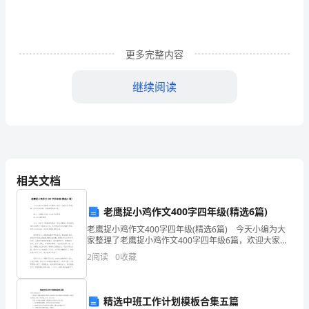
末
测
更多完整内容
试
卷
继续阅读
一.
选
择
相关文档
题
式为________。
(共
老鹰捉小鸡作文400字四年级(精选6篇)
5.在括号里填上“＞”或“＜”。
6
老鹰捉小鸡作文400字四年级(精选6篇) 今天小编为大
家整理了老鹰捉小鸡作文400字四年级6篇，欢迎大家阅
读，希望能帮助到大家。 篇一：老鹰捉小鸡作文400字
题，
2
阅读
0
收藏
四年级 四（5）班陈钱琪
共
12
精选中班工作计划模板合集五篇