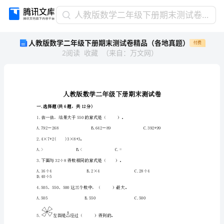
人
人教版数学二年级下册期末测试卷精品（各地真题）
教
人教版数学二年级下册期末测试卷精品（各地真题）
付费
版
2
阅读
收藏
（
来自
：
万文网
）
数
学
二
年
级
下
一.选择题(共6题，共12分)
册
1